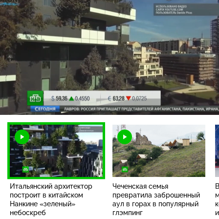
Загрузка
:
90.82%
/
Наст
Итальянский архитектор
Чеченская семья
В
построит в китайском
превратила заброшенный
м
Нанкине «зеленый»
аул в горах в популярный
к
небоскреб
глэмпинг
и