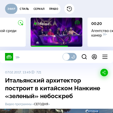
ЭФИР
СТИЛЬ
СЕРИАЛ
ПРАВО
12+
Маска
00:20
жой среди
Агентство с
16+
камер
18+
07.02.2017, 13:45
721
Итальянский архитектор
построит в китайском Нанкине
«зеленый» небоскреб
Видео программы «
СЕГОДНЯ
»