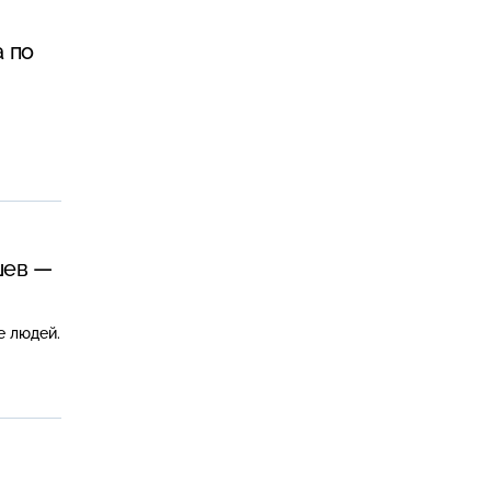
 по
шев —
е людей.