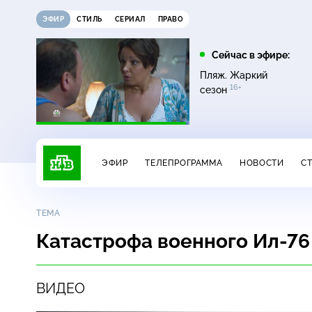
ЭФИР
СТИЛЬ
СЕРИАЛ
ПРАВО
16:00
17:00
Сейчас в эфире:
ди
Сегодня
Невский. Чужой среди
Пляж. Жаркий
16+
чужих
16+
сезон
ЭФИР
ТЕЛЕПРОГРАММА
НОВОСТИ
С
ТЕМА
Катастрофа военного Ил-76
ВИДЕО