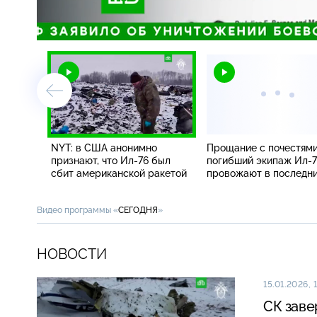
/
NYT: в США анонимно
Прощание с почестями
признают, что Ил-76 был
погибший экипаж Ил-
сбит американской ракетой
провожают в последни
Видео программы «
СЕГОДНЯ
»
НОВОСТИ
15.01.2026, 1
СК заве