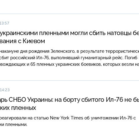
13:57
 украинскими пленными могли сбить натовцы б
вания с Киевом
 накануне дня рождения Зеленского, в результате террористичес
сбит российский Ил-76, выполнявший гуманитарный рейс. Погиб 
вождающих и 65 пленных украинских боевиков, которых везли н
14:23
рь СНБО Украины: на борту сбитого Ил-76 не б
ких пленных
реагировали на статью New York Times об уничтожении Ил-76 с
ми пленными.