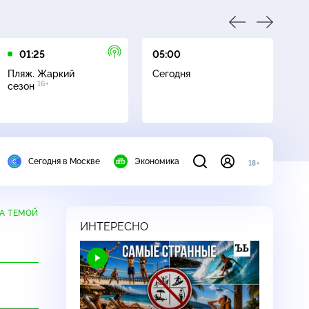
01:25
05:00
05
Пляж. Жаркий
Сегодня
Пл
16+
сезон
с
Сегодня в Москве
Экономика
18+
А ТЕМОЙ
ИНТЕРЕСНО