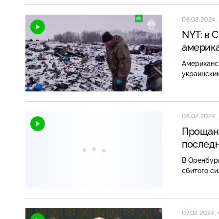
08.02.2024, 
NYT: в 
америка
Американск
украинским
08.02.2024,
Прощани
последн
В Оренбур
сбитого си
07.02.2024,