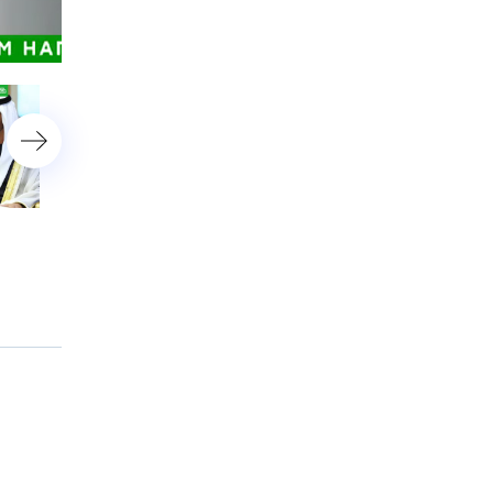
астройки
«Сбили мирный самолет!»:
СК: у места падения Ил-
в Госдуме призвали США
обнаружены фрагменты 
отказаться от поддержки
и документы
Киева