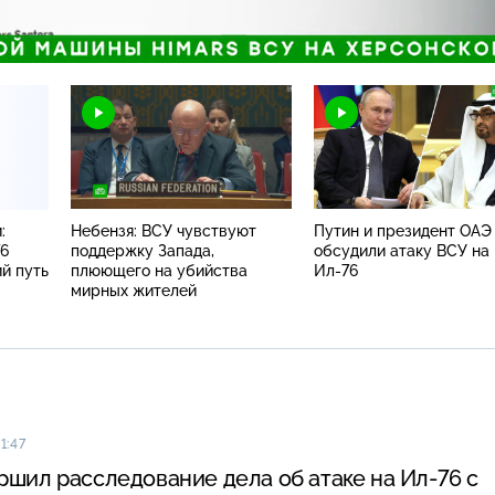
Загрузка
:
100.00%
Н
:
Небензя: ВСУ чувствуют
Путин и президент ОАЭ
76
поддержку Запада,
обсудили атаку ВСУ на
й путь
плюющего на убийства
Ил-76
мирных жителей
1:47
ршил расследование дела об атаке на Ил-76 с