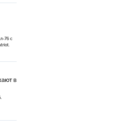
л-76 с
riot.
жают в
,