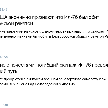
18:46
США анонимно признают, что Ил-76 был сбит
нской ракетой
ие чиновники на условиях анонимности признают, что самолет И
и военнопленными был сбит в Белгородской области ракетой Pat
 10:59
е с почестями: погибший экипаж Ил-76 прово
ий путь
ге прощаются с экипажем военно-транспортного самолета Ил-76
лами ВСУ в небе над Белгородской областью.
 08:30