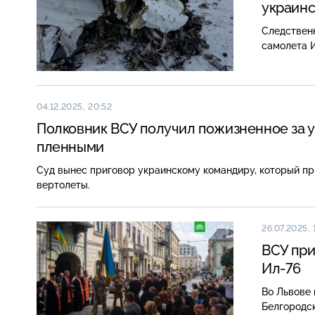
украин
Следствен
самолета И
04.12.2025, 20:52
Полковник ВСУ получил пожизненное за 
пленными
Суд вынес приговор украинскому командиру, который пр
вертолеты.
26.07.2025, 
ВСУ при
Ил-76
Во Львове 
Белгородск