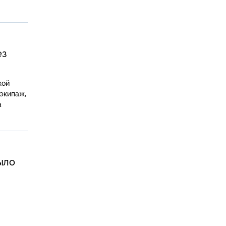
ез
кой
экипаж,
а
ыло