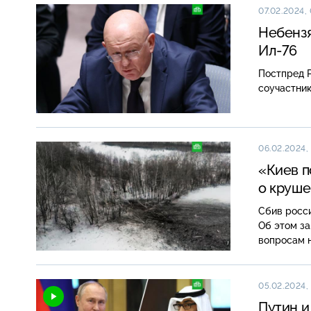
07.02.2024,
Небензя
Ил-76
Постпред 
соучастник
06.02.2024, 
«Киев п
о круше
Сбив росси
Об этом з
вопросам 
05.02.2024, 
Путин и