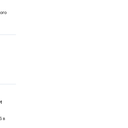
ого
и
6 в