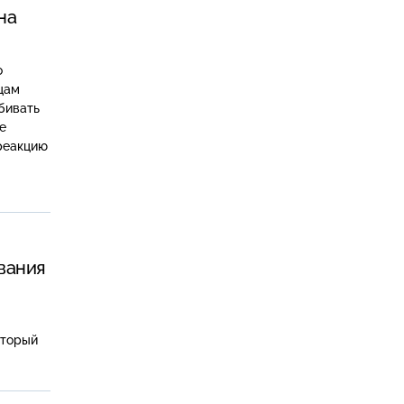
на
о
цам
бивать
е
реакцию
вания
оторый