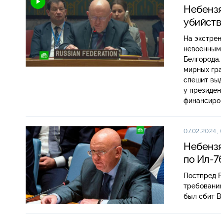
Небензя
убийст
На экстре
невоенным 
Белгорода.
мирных гра
спешит вы
у президен
финансиро
07.02.2024, 
Небензя
по Ил-7
Постпред Р
требовани
был сбит В