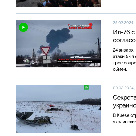
25.02.2024, 
Ил-76 с
согласо
24 января,
атаки был 
трое сопро
обмен.
09.02.2024, 
Секрета
украинс
В Киеве от
украински