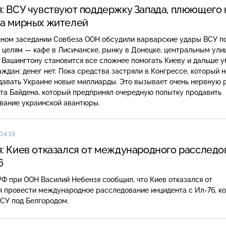
: ВСУ чувствуют поддержку Запада, плюющего 
ва мирных жителей
нном заседании Совбеза ООН обсудили варварские удары ВСУ п
целям — кафе в Лисичанске, рынку в Донецке, центральным ули
 Вашингтону становится все сложнее помогать Киеву и дальше у
ждан: денег нет. Пока средства застряли в Конгрессе, который н
давать Украине новые миллиарды. Это вызывает очень нервную 
та Байдена, который предпринял очередную попытку продавить
вание украинской авантюры.
04:19
: Киев отказался от международного расследо
6
Ф при ООН Василий Небензя сообщил, что Киев отказался от
я провести международное расследование инцидента с Ил-76, к
СУ под Белгородом.