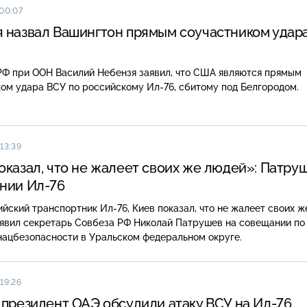
 00:07
 назвал Вашингтон прямым соучастником удара
РФ при ООН Василий Небензя заявил, что США являются прямым
ом удара ВСУ по российскому Ил-76, сбитому под Белгородом.
13:39
оказал, что не жалеет своих же людей»: Патру
нии Ил-76
йский транспортник Ил-76, Киев показал, что не жалеет своих ж
аявил секретарь Совбеза РФ Николай Патрушев на совещании по
нацбезопасности в Уральском федеральном округе.
19:26
 президент ОАЭ обсудили атаку ВСУ на Ил-76