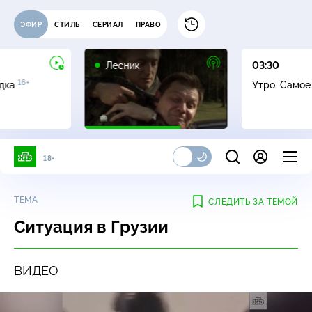
ЭФИР
СТИЛЬ
СЕРИАЛ
ПРАВО
16+
Лесник
03:30
16+
адка
Утро. Само
18+
ТЕМА
СЛЕДИТЬ ЗА ТЕМОЙ
Ситуация в Грузии
ВИДЕО