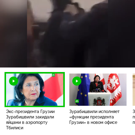
Загрузка
:
100.00%
/
Наст
Экс-президента Грузии
Зурабишвили исполняет
З
Зурабишвили закидали
«функции президента
п
яйцами в аэропорту
Грузии» в новом офисе
Тбилиси