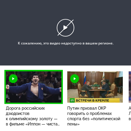
This
is
a
modal
window.
К сожалению, это видео недоступно в вашем регионе.
Дорога российских
Путин призвал ОКР
А
дзюдоистов
говорить о проблемах
Л
к олимпийскому золоту —
спорта без «политической
в
в фильме «Иппон — чистая
пены»
победа» — в четверг