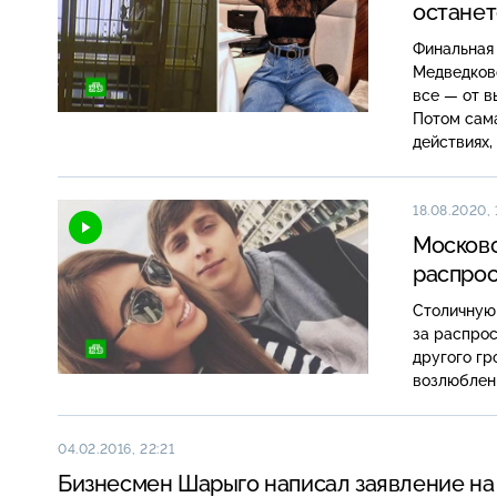
останет
Финальная 
Медведково
все — от в
Потом сама
действиях,
18.08.2020, 
Московс
распро
Столичную 
за распро
другого гр
возлюблен
04.02.2016, 22:21
Бизнесмен Шарыго написал заявление на 