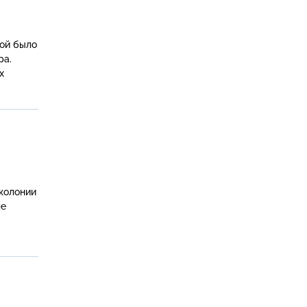
рой было
ра.
х
колонии
ле