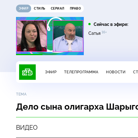
ЭФИР
СТИЛЬ
СЕРИАЛ
ПРАВО
07:00
07:20
Сейчас в эфире:
16+
16+
Сегодня
Главная дорога
Сатья
ЭФИР
ТЕЛЕПРОГРАММА
НОВОСТИ
С
ТЕМА
Дело сына олигарха Шарыг
ВИДЕО