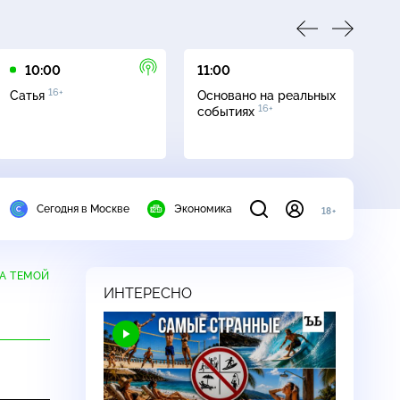
10:00
11:00
12
16+
Сатья
Основано на реальных
Св
16+
событиях
Сегодня в Москве
Экономика
18+
А ТЕМОЙ
ИНТЕРЕСНО