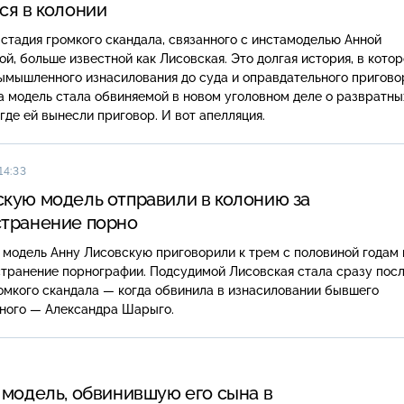
ся в колонии
стадия громкого скандала, связанного с инстамоделью Анной
й, больше известной как Лисовская. Это долгая история, в кото
ымышленного изнасилования до суда и оправдательного пригово
 модель стала обвиняемой в новом уголовном деле о развратны
 где ей вынесли приговор. И вот апелляция.
14:33
кую модель отправили в колонию за
странение порно
модель Анну Лисовскую приговорили к трем с половиной годам 
странение порнографии. Подсудимой Лисовская стала сразу пос
омкого скандала — когда обвинила в изнасиловании бывшего
ного — Александра Шарыго.
модель, обвинившую его сына в