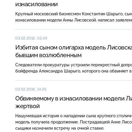
изнасиловании
Крупный московский бизнесмен Константин Шарыго, сын 
изнасиловании модели Анны Лисовской, написал заявлен
03.02.2016, 02:49
Избитая сыном олигарха модель Лисовска
бывшим возлюбленным
Следователи прокуратуры устроили перекрестный допро
бойфренда Александра Шарыго, которого она обвиняет в
02.02.2016, 14:26
Обвиняемому в изнасиловании модели Ли
жертвой
Нашумевшая история о нападении сына крупного столи
модель получила продолжение. Пострадавшей Анне Лис
сыщики назначили встречу на очной ставке.