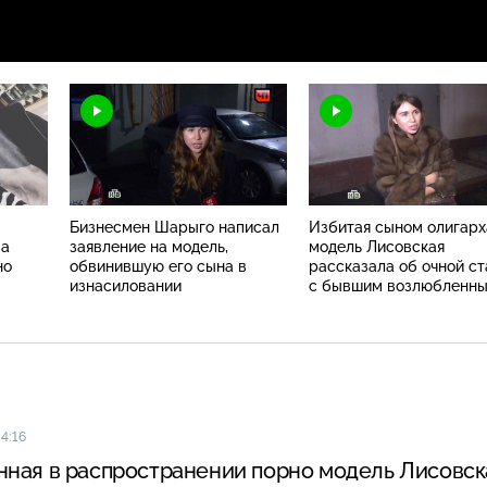
Бизнесмен Шарыго написал
Избитая сыном олигарх
за
заявление на модель,
модель Лисовская
но
обвинившую его сына в
рассказала об очной ст
изнасиловании
с бывшим возлюбленн
14:16
ная в распространении порно модель Лисовск