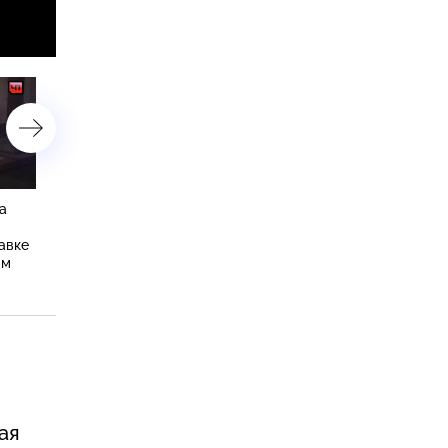
а
Обвиняемому в
В деле об изнасиловани
изнасиловании модели
модели сыном олигарха
авке
Лисовской устроят очную
появились еще две
ым
ставку с жертвой
пострадавшие
ая