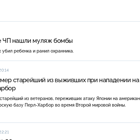
те ЧП нашли муляж бомбы
к убил ребенка и ранил охранника.
20:14
мер старейший из выживших при нападении на
арбор
 старейший из ветеранов, переживших атаку Японии на америка
рскую базу Перл-Харбор во время Второй мировой войны.
22:21