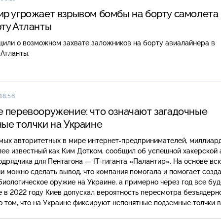
р угрожает взрывом бомбы на борту самолета 
ту Атланты
или о возможном захвате заложников на борту авиалайнера в
Атланты.
18:56
 перевооружение: что означают загадочные
ые толчки на Украине
амых авторитетных в мире интернет-предпринимателей, миллиар
ее известный как Ким Дотком, сообщил об успешной хакерской 
одрядчика для Пентагона — IT-гиганта «Палантир». На основе вс
 можно сделать вывод, что компания помогала и помогает созд
биологическое оружие на Украине, а примерно через год все буд
е в 2022 году Киев допускал вероятность пересмотра безъядерн
 о том, что на Украине фиксируют непонятные подземные толчки в
 области, стало известно в этом феврале. И если эти импульсы