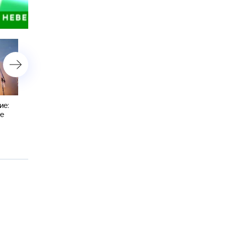
астройки
ие:
Авиабомбу времен блокады
6 марта 2025 года. 16:00
ые
нашли на севере
Петербурга