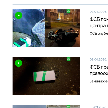
03.04.2026, 
ФСБ пок
центра 
ФСБ опубли
03.04.2026,
ФСБ пре
правоох
Заминирова
30.03.2026,