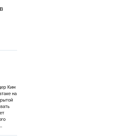
в
дер Ким
атаке на
крытой
авать
ет
ого