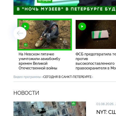
/
На Невском пятачке
ФСБ предотвратила т
уничтожили авиабомбу
против
времен Великой
высокопоставленного
Отечественной войны
правоохранителя в Мо
Видео программы «
СЕГОДНЯ В САНКТ-ПЕТЕРБУРГЕ
»
НОВОСТИ
01.08.2026, 
NYT: СШ