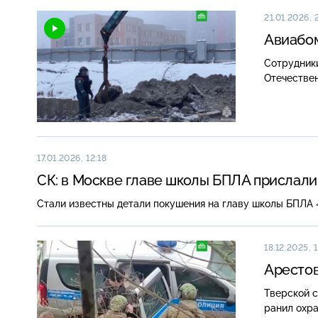
неестестве
проводят?
21.01.2026, 
Авиабом
Сотрудник
Отечествен
17.01.2026, 12:18
СК: в Москве главе школы БПЛА прислал
Стали известны детали покушения на главу школы БПЛА 
18.12.2025, 
Арестов
Тверской с
ранил охра