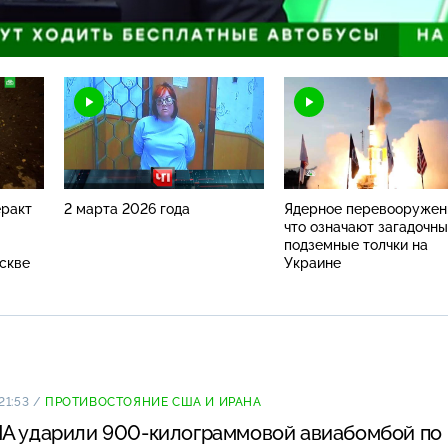
Загрузка
:
100.00%
Н
еракт
2 марта 2026 года
Ядерное перевооружен
что означают загадочн
подземные толчки на
скве
Украине
21:53
/
ПРОТИВОСТОЯНИЕ США И ИРАНА
А ударили 900-килограммовой авиабомбой по