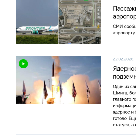
Пассажи
аэропор
СМИ сообщ
аэропорту 
22.02.2026, 
Ядерное
подземн
Один из с
Шмитц, бол
главного п
информации
ядерное и 
готово. Ещ
статуса, а
Полтавской