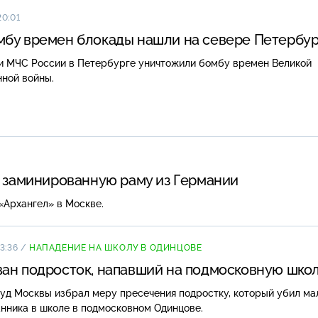
нного происхождения, то что за работы или испытания там сейч
20:01
бу времен блокады нашли на севере Петербур
и МЧС России в Петербурге уничтожили бомбу времен Великой
ной войны.
и заминированную раму из Германии
«Архангел» в Москве.
13:36
/
НАПАДЕНИЕ НА ШКОЛУ В ОДИНЦОВЕ
ан подросток, напавший на подмосковную шко
уд Москвы избрал меру пресечения подростку, который убил ма
нника в школе в подмосковном Одинцове.