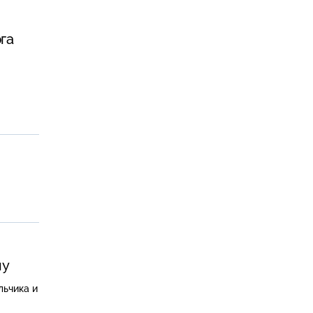
ас
га
лу
льчика и