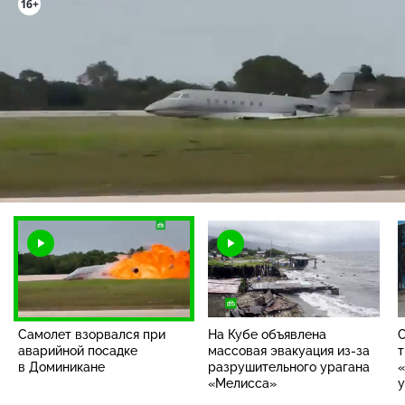
Загрузка
:
100.00%
/
Наст
Самолет взорвался при
На Кубе объявлена
аварийной посадке
массовая эвакуация из-за
т
в Доминикане
разрушительного урагана
«
«Мелисса»
у