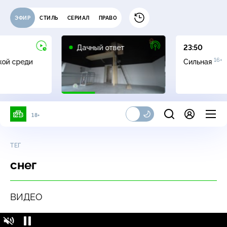
ЭФИР
СТИЛЬ
СЕРИАЛ
ПРАВО
0+
Дачный ответ
23:50
16+
жой среди
Сильная
18+
ТЕГ
снег
ВИДЕО