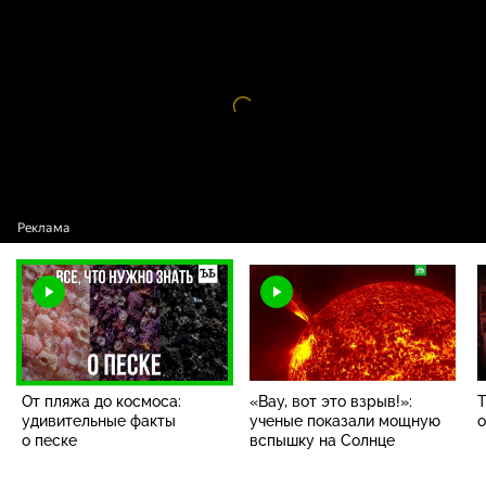
От пляжа до космоса: удивительные факты
16+
о песке
Видео
проигрыватель
загружается.
От пляжа до космоса:
«Вау, вот это взрыв!»:
Т
удивительные факты
ученые показали мощную
о
о песке
вспышку на Солнце