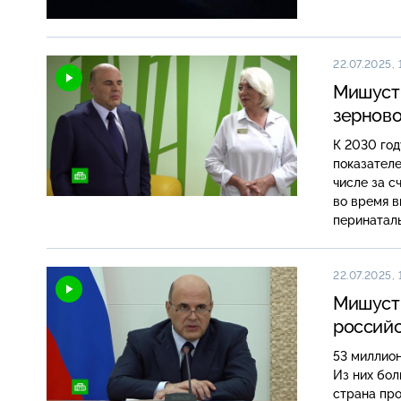
22.07.2025, 
Мишусти
зернов
К 2030 год
показателе
числе за с
во время в
перинаталь
22.07.2025, 
Мишусти
российс
53 миллион
Из них бол
страна пр