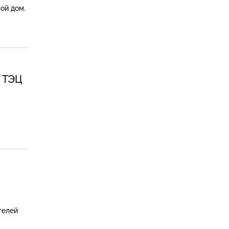
ой дом.
а ТЭЦ
.
телей