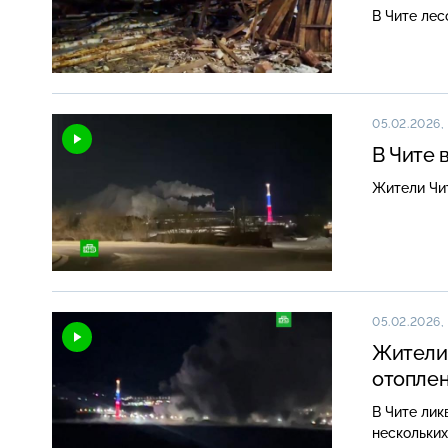
В Чите лес
05.02.2026, 
В Чите 
Жители Чит
05.02.2026,
Жители 
отоплен
В Чите лик
нескольких