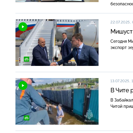
безопаснос
22.07.2025, 
Мишусти
Сегодня М
экспорт зе
13.07.2025, 
В Чите 
В Забайкал
Читой приш