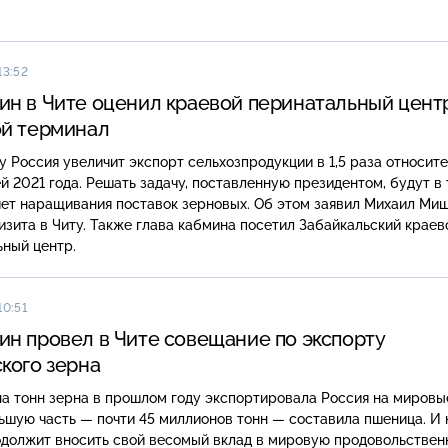
13:52
н в Чите оценил краевой перинатальный цент
ой терминал
у Россия увеличит экспорт сельхозпродукции в 1,5 раза относит
й 2021 года. Решать задачу, поставленную президентом, будут в
чет наращивания поставок зерновых. Об этом заявил Михаил Ми
изита в Читу. Также глава кабмина посетил Забайкальский краев
ный центр.
10:51
н провел в Чите совещание по экспорту
кого зерна
а тонн зерна в прошлом году экспортировала Россия на мировы
ьшую часть — почти 45 миллионов тонн — составила пшеница. И
одолжит вносить свой весомый вклад в мировую продовольстве