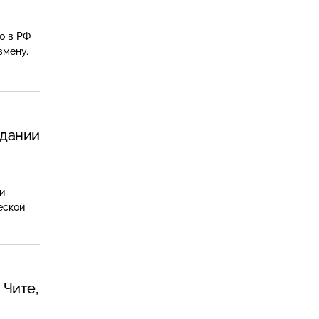
о в РФ
змену.
вдании
и
еской
 Чите,