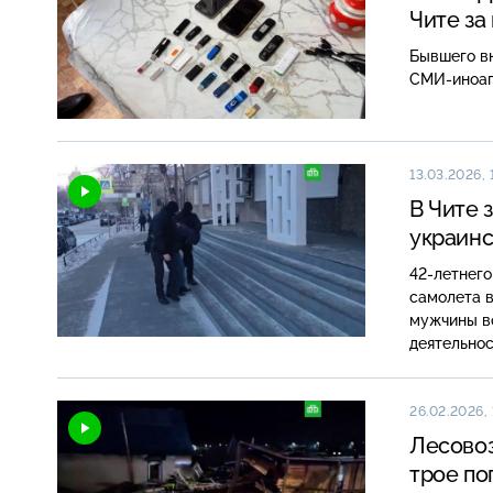
Чите за
Бывшего в
СМИ-иноаге
13.03.2026, 
В Чите 
украинс
42-летнег
самолета в
мужчины в
деятельнос
26.02.2026, 
Лесовоз
трое по