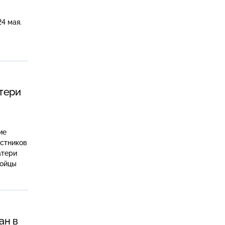
4 мая.
тери
ие
астников
атери
бойцы
ан в