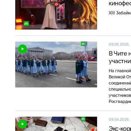
кинофе
XIII Забай
09.05.2026, 
В Чите 
участни
На главной
Великой О
соединений
специальн
участников
Росгвардии
09.04.2026, 
Экс-кор