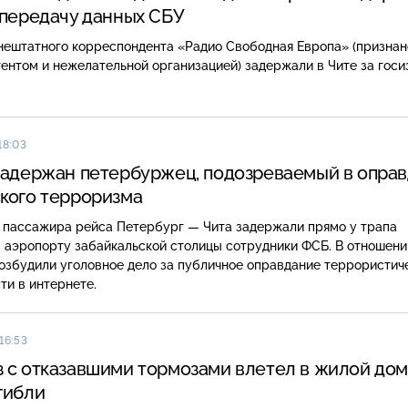
 передачу данных СБУ
нештатного корреспондента «Радио Свободная Европа» (признан
нтом и нежелательной организацией) задержали в Чите за госи
18:03
задержан петербуржец, подозреваемый в опра
кого терроризма
о пассажира рейса Петербург — Чита задержали прямо у трапа
 аэропорту забайкальской столицы сотрудники ФСБ. В отношени
озбудили уголовное дело за публичное оправдание террористич
ти в интернете.
16:53
 с отказавшими тормозами влетел в жилой дом
гибли