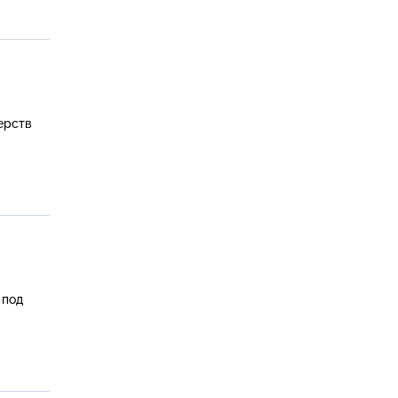
ерств
 под