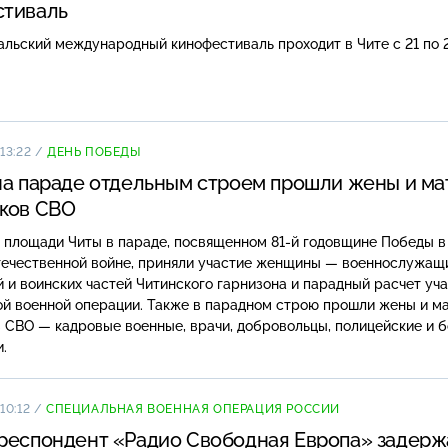
стиваль
кальский международный кинофестиваль проходит в Чите с 21 по 2
13:22
/
ДЕНЬ ПОБЕДЫ
на параде отдельным строем прошли жены и ма
ков СВО
 площади Читы в параде, посвященном 81-й годовщине Победы в
течественной войне, приняли участие женщины — военнослужащ
 и воинских частей Читинского гарнизона и парадный расчет уч
ой военной операции. Также в парадном строю прошли жены и м
 СВО — кадровые военные, врачи, добровольцы, полицейские и 
.
10:12
/
СПЕЦИАЛЬНАЯ ВОЕННАЯ ОПЕРАЦИЯ РОССИИ
респондент «Радио Свободная Европа» задерж