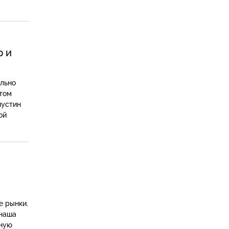
р и
ельно
 том
шустин
ой
е рынки.
 наша
нную