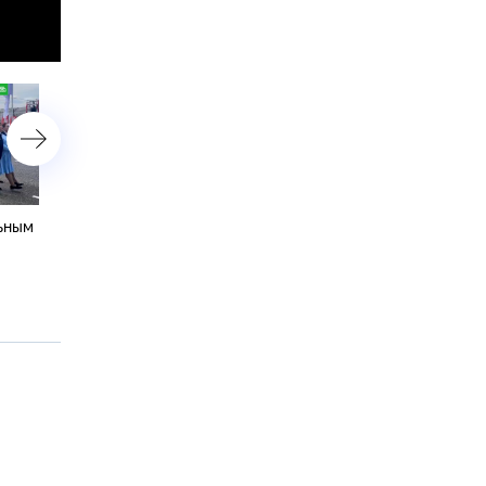
льным
Экс-корреспондент «Радио
В Чите задержан
Свободная Европа»
петербуржец,
задержан в Чите за
подозреваемый в
передачу данных СБУ
оправдании украинского
терроризма