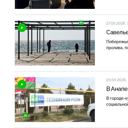
27.03.2026, 
Савелье
Побережье 
пролива, п
20.03.2026, 
В Анапе
В городе-
социально