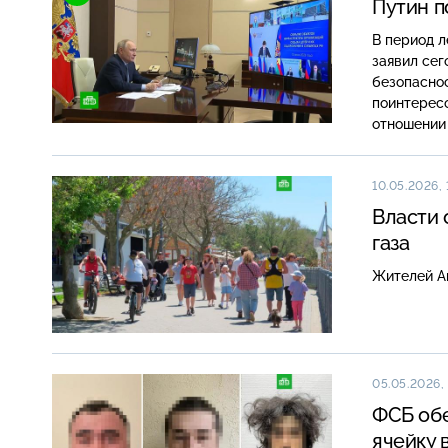
Путин п
В период л
заявил се
безопаснос
поинтересо
отношении 
10.05.2026, 
Власти 
газа
Жителей Ан
05.05.2026,
ФСБ об
ячейку 