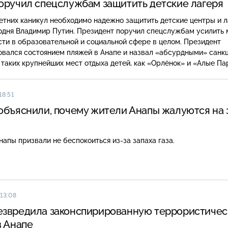
оручил спецслужбам защитить детские лагеря
етних каникул необходимо надежно защитить детские центры и л
годня Владимир Путин. Президент поручил спецслужбам усилить
ти в образовательной и социальной сфере в целом. Президент
вался состоянием пляжей в Анапе и назвал «абсурдными» санкц
таких крупнейших мест отдыха детей, как «Орлёнок» и «Алые Па
18:51
объяснили, почему жители Анапы жалуются на 
апы призвали не беспокоиться из-за запаха газа.
 13:08
езвредила законспирированную террористиче
в Анапе