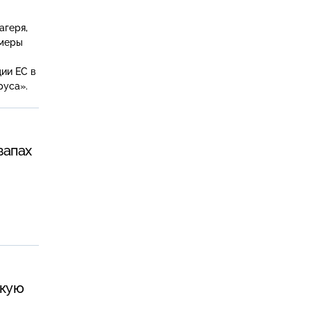
агеря,
 меры
ии ЕС в
руса».
запах
скую