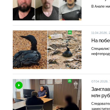
В Анапе ми
11.04.2026, 
На побе
Специалист
нефтепрод
07.04.2026, 
Замглав
млн ру
Следовате
заместител