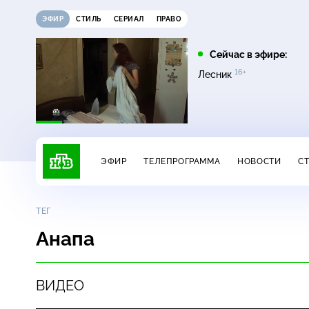
ЭФИР
СТИЛЬ
СЕРИАЛ
ПРАВО
22:30
01:45
Сейчас в эфире:
16+
16+
16+
16+
Темная лошадка
Лесник
Лесник
ЭФИР
ТЕЛЕПРОГРАММА
НОВОСТИ
С
ТЕГ
Анапа
ВИДЕО