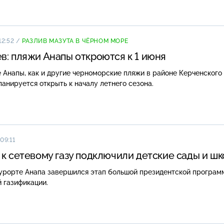
12:52
/
РАЗЛИВ МАЗУТА В ЧЁРНОМ МОРЕ
в: пляжи Анапы откроются к 1 июня
Анапы, как и другие черноморские пляжи в районе Керченского
ланируется открыть к началу летнего сезона.
09:11
 к сетевому газу подключили детские сады и ш
курорте Анапа завершился этап большой президентской програм
й газификации.