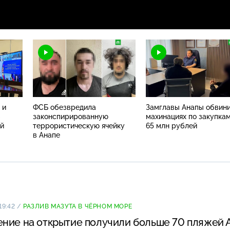
 и
ФСБ обезвредила
Замглавы Анапы обвини
С
законспирированную
махинациях по закупкам
ей
террористическую ячейку
65 млн рублей
в Анапе
19:42
/
РАЗЛИВ МАЗУТА В ЧЁРНОМ МОРЕ
ние на открытие получили больше 70 пляжей 