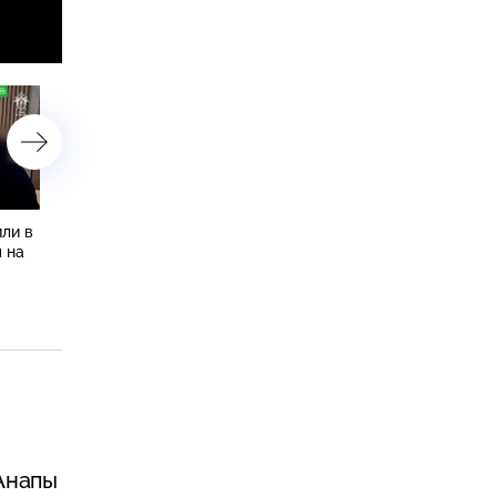
ли в
Савельев: пляжи Анапы
20 марта 2026 года. 10:
 на
откроются к 1 июня
Анапы