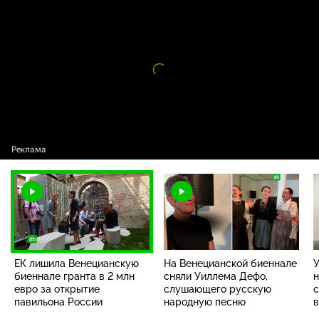
ЕК лишила Венецианскую биеннале гранта
16+
в 2 млн евро за открытие павильона
России
Видео
проигрыватель
загружается.
ЕК лишила Венецианскую
На Венецианской биеннале
У
биеннале гранта в 2 млн
сняли Уиллема Дефо,
н
евро за открытие
слушающего русскую
павильона России
народную песню