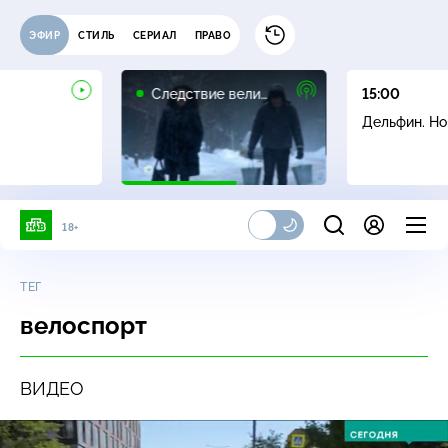
ЭФИР
СТИЛЬ
СЕРИАЛ
ПРАВО
16+
Следствие вели…
15:00
Дельфин. Н
18+
ТЕГ
велоспорт
ВИДЕО