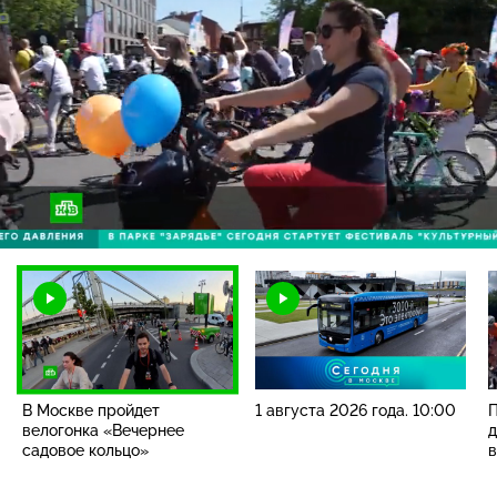
Загрузка
:
55.66%
/
Наст
В Москве пройдет
1 августа 2026 года. 10:00
П
велогонка «Вечернее
д
садовое кольцо»
в