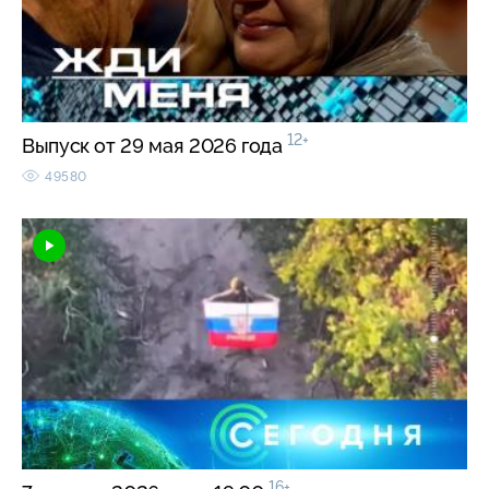
12+
Выпуск от 29 мая 2026 года
49580
16+