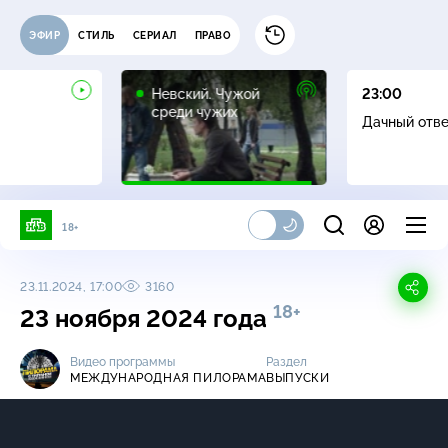
ЭФИР
СТИЛЬ
СЕРИАЛ
ПРАВО
16+
Невский. Чужой
23:00
среди чужих
Дачный отв
18+
23.11.2024, 17:00
3160
18+
23 ноября 2024 года
Видео программы
Раздел
МЕЖДУНАРОДНАЯ ПИЛОРАМА
ВЫПУСКИ