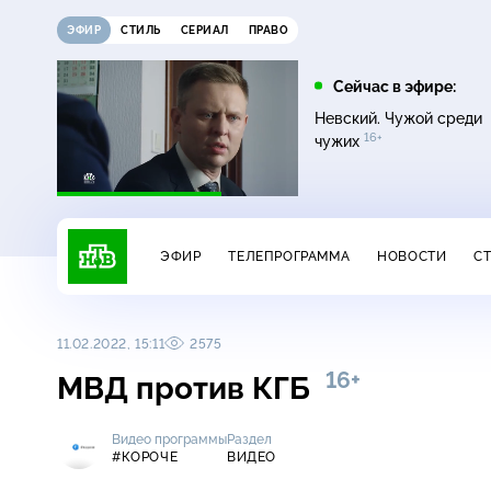
ЭФИР
СТИЛЬ
СЕРИАЛ
ПРАВО
12:00
13:00
Сейчас в эфире:
16+
Жди меня
Сегодня
Невский. Чужой среди
16+
чужих
ЭФИР
ТЕЛЕПРОГРАММА
НОВОСТИ
С
11.02.2022, 15:11
2575
16+
МВД против КГБ
Видео программы
Раздел
#КОРОЧЕ
ВИДЕО