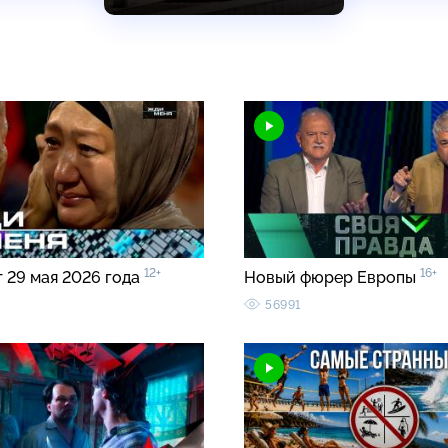
12+
16+
т 29 мая 2026 года
Новый фюрер Европы
56991