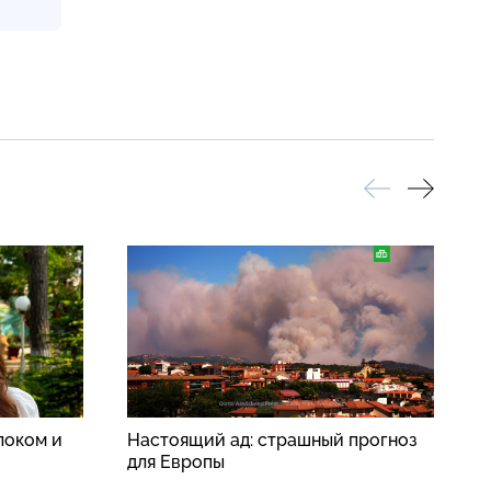
локом и
Настоящий ад: страшный прогноз
В
для Европы
п