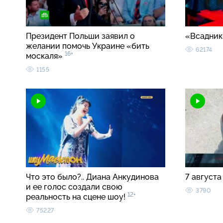
Президент Польши заявил о
«Всадник
желании помочь Украине «бить
62174
16+
москаля»
1155
Что это было?.. Диана Анкудинова
7 августа
и ее голос создали свою
3790
12+
реальность на сцене шоу!
75227