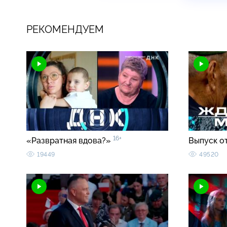
РЕКОМЕНДУЕМ
16+
«Развратная вдова?»
Выпуск о
19449
49520