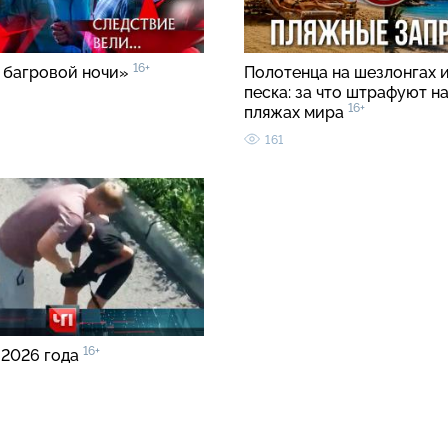
16+
 багровой ночи»
Полотенца на шезлонгах и
песка: за что штрафуют н
16+
пляжах мира
161
16+
 2026 года