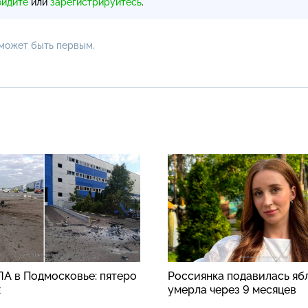
ойдите
или
зарегистрируйтесь
.
 может быть первым.
ЛА в Подмосковье: пятеро
Россиянка подавилась яб
х
умерла через 9 месяцев