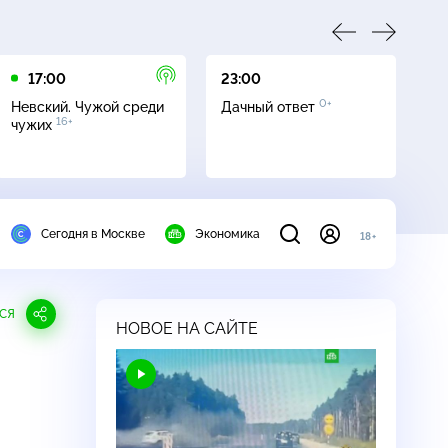
17:00
23:00
23
0+
Невский. Чужой среди
Дачный ответ
С
16+
чужих
Сегодня в Москве
Экономика
18+
СЯ
НОВОЕ НА САЙТЕ