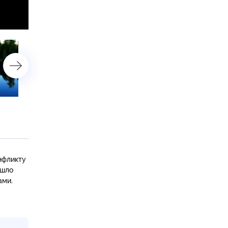
Смертельная ирония судьбы
Итоги года: главные соб
2021-го
нфликту
ошло
ами.