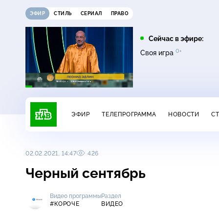
ЭФИР
СТИЛЬ
СЕРИАЛ
ПРАВО
08:00
09:00
Сейчас в эфире:
16+
12+
0+
0+
Чудо техники
Дачный ответ
Своя игра
ЭФИР
ТЕЛЕПРОГРАММА
НОВОСТИ
С
02.02.2021, 14:47
426
Черный сентябрь
Видео программы
Раздел
#КОРОЧЕ
ВИДЕО