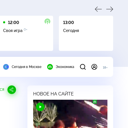
12:00
13:00
13
0+
Своя игра
Сегодня
Сл
Сегодня в Москве
Экономика
18+
СЯ
НОВОЕ НА САЙТЕ