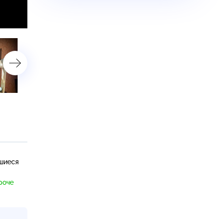
Всё о прошлом Джо
Расчленинград-1979
Байдена, 46-го президента
США
вшиеся
роче