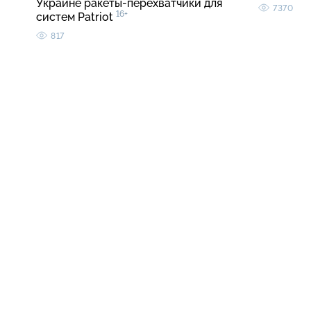
Украине ракеты-перехватчики для
7370
16+
систем Patriot
817