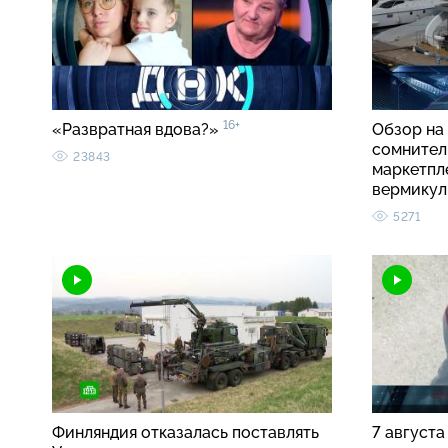
16+
«Развратная вдова?»
Обзор на 
сомнител
23843
маркетпл
вермику
5271
Финляндия отказалась поставлять
7 августа