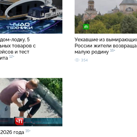
дом-лодку, 5
Уехавшие из вымирающих
ьных товаров с
России жители возвраща
16+
ейсов и тест
малую родину
12+
лита
354
16+
 2026 года