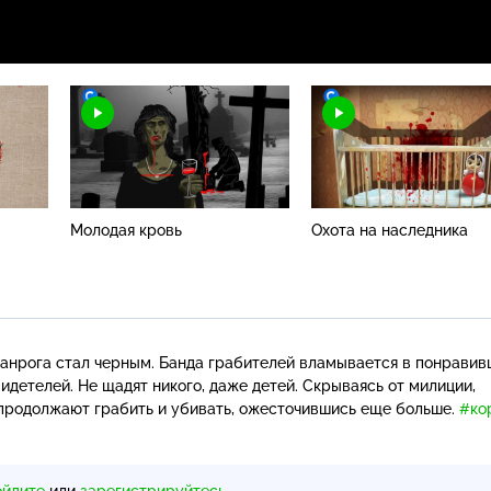
Молодая кровь
Охота на наследника
аганрога стал черным. Банда грабителей вламывается в понрави
идетелей. Не щадят никого, даже детей. Скрываясь от милиции,
е продолжают грабить и убивать, ожесточившись еще больше.
#ко
ойдите
или
зарегистрируйтесь
.