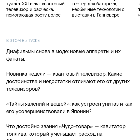
туалет XXI века, квантовый
тестер для батареек,
з
телевизор и расческа,
необычные технологии с
п
помогающая росту волос
выставки в Ганновере
м
п
В ЭТОМ ВЫПУСКЕ:
Диафильмы снова в моде: новые аппараты и их
фанаты.
Новинка недели — квантовый телевизор. Какие
достоинства и недостатки отличают его от других
телевизоров?
«Тайны явлений и вещей»: как устроен унитаз и как
его усовершенствовали в Японии?
Что достойно звания
«Чудо-товар
» — кавитатор
топлива, который уменьшает расход на