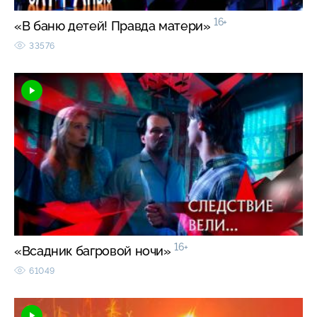
16+
«В баню детей! Правда матери»
33576
16+
«Всадник багровой ночи»
61049