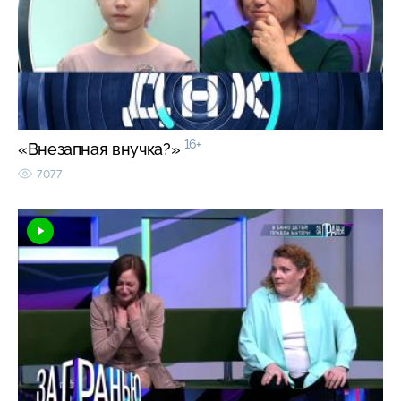
16+
«Внезапная внучка?»
7077