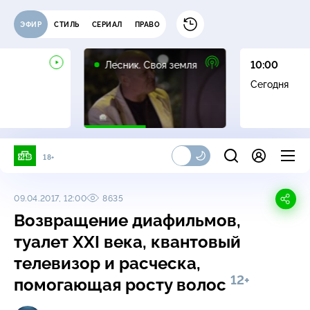
ЭФИР
СТИЛЬ
СЕРИАЛ
ПРАВО
16+
Лесник. Своя земля
10:00
Сегодня
18+
09.04.2017, 12:00
8635
Возвращение диафильмов,
туалет XXI века, квантовый
телевизор и расческа,
12+
помогающая росту волос