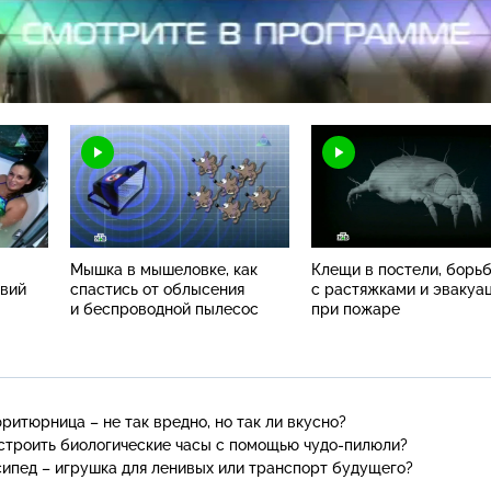
Н
Мышка в мышеловке, как
Клещи в постели, борь
твий
спастись от облысения
с растяжками и эвакуа
и беспроводной пылесос
при пожаре
ритюрница – не так вредно, но так ли вкусно?
астроить биологические часы с помощью
чудо-пилюли
?
сипед – игрушка для ленивых или транспорт будущего?