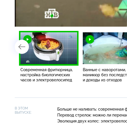
Загрузка
:
2.50%
/
ой
Современная фритюрница,
Ванные с наворотами,
а
настройка биологических
маникюр без последс
ой
часов и электровелосипед
и доходы из отходов
В ЭТОМ
Больше не наливать: современная ф
ВЫПУСКЕ:
Перевод стрелок: можно ли перен
Эволюция двух колес: электровело