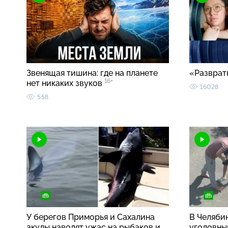
Звенящая тишина: где на планете
«Разврат
16+
нет никаких звуков
16028
558
У берегов Приморья и Сахалина
В Челябин
акулы наводят ужас на рыбаков и
уголовны