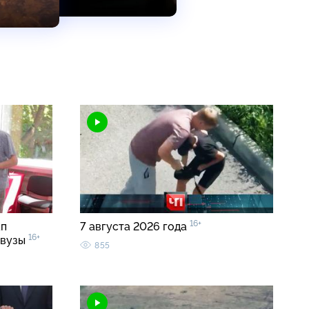
16+
ап
7 августа 2026 года
16+
 вузы
855