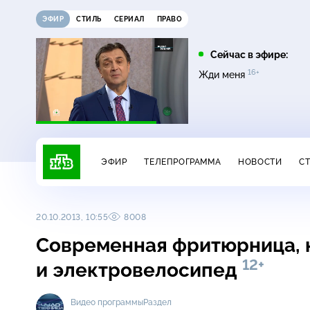
ЭФИР
СТИЛЬ
СЕРИАЛ
ПРАВО
07:35
10:00
Сейчас в эфире:
16+
16+
Лесник. Своя земля
Сегодня
Жди меня
ЭФИР
ТЕЛЕПРОГРАММА
НОВОСТИ
С
20.10.2013, 10:55
8008
Современная фритюрница, 
12+
и электровелосипед
Видео программы
Раздел