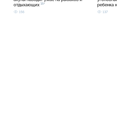
16+
отдыхающих
ребенка 
156
137