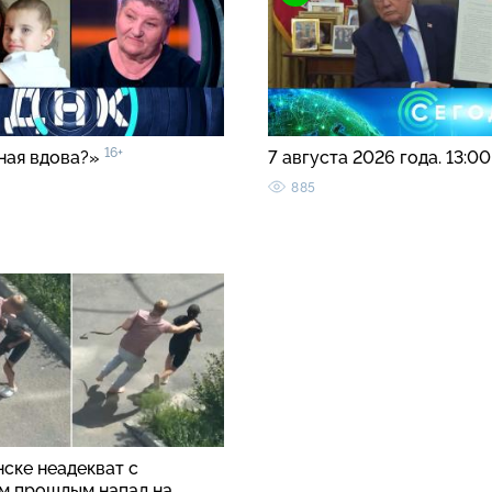
16+
ная вдова?»
7 августа 2026 года. 13:0
885
ске неадекват с
м прошлым напал на