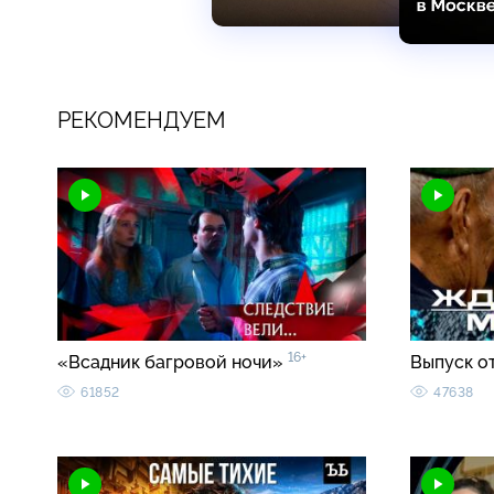
РЕКОМЕНДУЕМ
16+
«Всадник багровой ночи»
Выпуск о
61852
47638