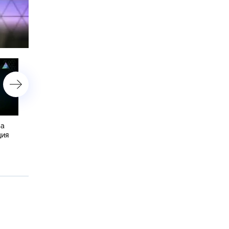
астройки
ба
Мебельные трансформеры,
Способности беспилотни
ция
самая необычная одежда
новая помощь при
и грудной путь Анджелины
отравлении и как
Джоли
защититься от фена