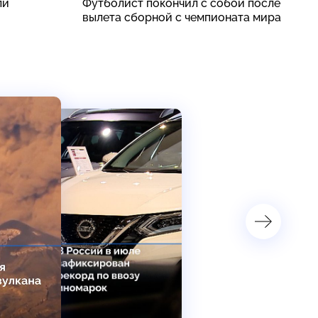
ли
Футболист покончил с собой после
«
вылета сборной с чемпионата мира
о