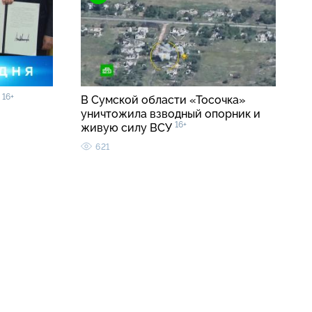
16+
0
В Сумской области «Тосочка»
уничтожила взводный опорник и
16+
живую силу ВСУ
621