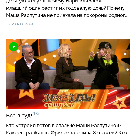
десятую жену? И почему Бари Алибасов —
младший один растит их годовалую дочь? Почему
Маша Распутина не приехала на похороны родного
отца? Какой страшный диагноз жены скрывал
16 МАРТА 2026
«Отпетый мошенник» Сергей Аморалов?
16+
Все в суд!
Кто устроил потоп в спальне Маши Распутиной?
Как сестра Жанны Фриске затопила 8 этажей? Кто