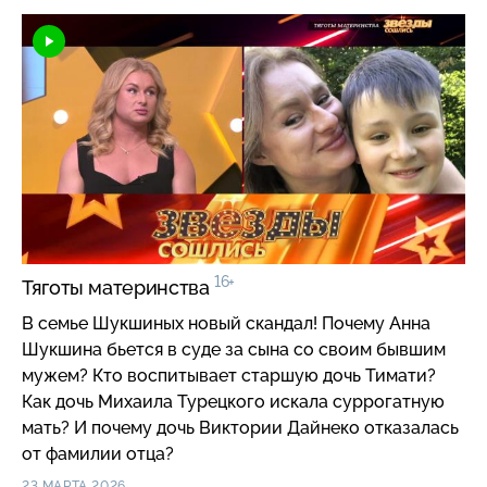
Игорь Гаспарян? Что с рукой Николая Лукинского?
Как Татьяна Найник оказалась в реанимации? Какой
страшный диагноз скрывала жена Константина
Ивлева? Сколько операций перенес в свои 24 года
звезда музыкального шоу Данил Плужников? Какой
страшный диагноз обнаружили у внебрачного сына
Михаила Евдокимова? Почему актриса Серафима
Низовская может лишиться слуха? От какой
болезни за считаные дни сгорел актер Михаил
Синтин?
16+
Тяготы материнства
В семье Шукшиных новый скандал! Почему Анна
Шукшина бьется в суде за сына со своим бывшим
мужем? Кто воспитывает старшую дочь Тимати?
Как дочь Михаила Турецкого искала суррогатную
мать? И почему дочь Виктории Дайнеко отказалась
от фамилии отца?
23 МАРТА 2026