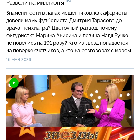
16+
Развели на миллионы
Знаменитости в лапах мошенников: как аферисты
довели маму футболиста Дмитрия Тарасова до
врача-психиатра? Цветочный развод: почему
фигуристка Марина Анисина и певица Надя Ручко
не повелись на 101 розу? Кто из звезд попадается
на поверке счетчиков, а кто на разговорах с мэром?
Специалисты по киберпреступлениям раскроют
16 МАЯ 2026
новые схемы мошенников, чтобы ваши деньги
остались в ваших кошельках.