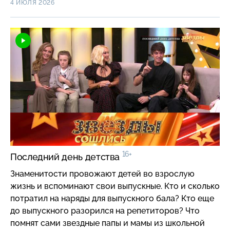
4 ИЮЛЯ 2026
Башарова и менеджера Марата Башарова?
Легко ли русскому Райану Гослингу делать карьеру
в кино?
16+
Последний день детства
Знаменитости провожают детей во взрослую
жизнь и вспоминают свои выпускные. Кто и сколько
потратил на наряды для выпускного бала? Кто еще
до выпускного разорился на репетиторов? Что
помнят сами звездные папы и мамы из школьной