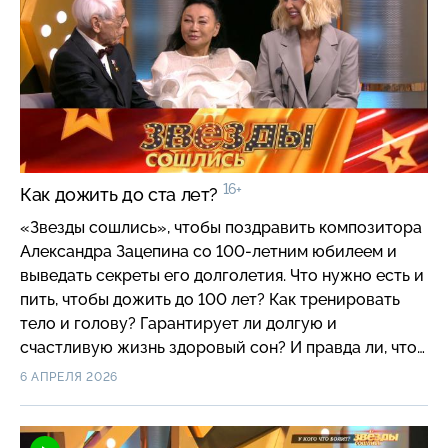
Данько больше года не видела своего особенного
внука? Как парень с аутизмом стал известной
моделью и блогером?
16+
Как дожить до ста лет?
«Звезды сошлись», чтобы поздравить композитора
Александра Зацепина со 100-летним юбилеем и
выведать секреты его долголетия. Что нужно есть и
пить, чтобы дожить до 100 лет? Как тренировать
тело и голову? Гарантирует ли долгую и
счастливую жизнь здоровый сон? И правда ли, что
любовь омолаживает?
6 АПРЕЛЯ 2026