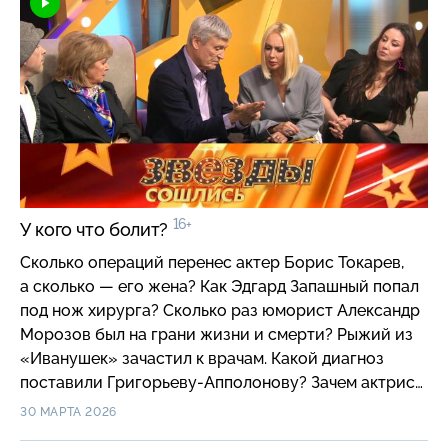
16+
У кого что болит?
Сколько операций перенес актер Борис Токарев,
а сколько — его жена? Как Эдгард Запашный попал
под нож хирурга? Сколько раз юморист Александр
Морозов был на грани жизни и смерти? Рыжий из
«Иванушек» зачастил к врачам. Какой диагноз
поставили Григорьеву-Апполонову? Зачем актрисе
Лянке Грыу капельницы с железом? От каких
30 МАРТА 2026
проблем ниже пояса уже пять лет страдает актер