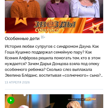
16+
Особенные дети
История любви супругов с синдромом Дауна. Как
Гоша Куценко поддержал семейную пару? Как
Ксения Алфёрова решила помогать тем, кто в этом
нуждается? Зачем Дарья Донцова взяла под опеку
особенного ребенка? Сколько слез выплакала
Эвелина Блёданс, воспитывая «солнечного» сына?
Почему «ранетке» Жене Огурцовой предложили
13 АПРЕЛЯ 2026
отказаться от дочери? Как солистка группы
«Цветомузыка» осталась одна с особенным
ребенком на руках? Почему Олег Кассин оставил
своего сына теще? Из-за чего диктор ЦТ Алла