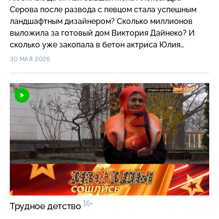
Серова после развода с певцом стала успешным
ландшафтным дизайнером? Сколько миллионов
выложила за готовый дом Виктория Дайнеко? И
сколько уже закопала в бетон актриса Юлия
Такшина? Почему дочь Валентины Талызиной
30 МАЯ 2026
продает легендарную дачу мамы-актрисы? И знают
ли новые звездные дачники о штрафах за
некошеный газон и борщевик, а также за мытье
машины на участке?
16+
Трудное детство