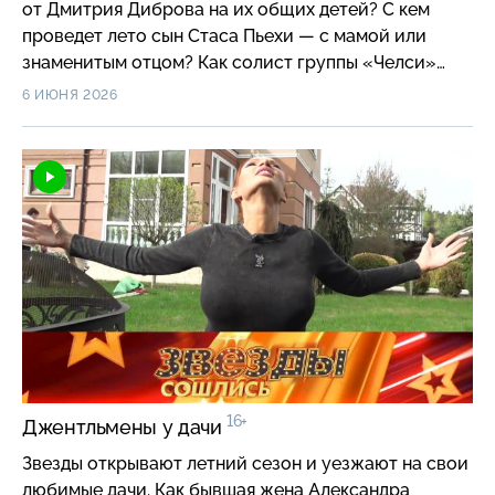
от Дмитрия Диброва на их общих детей? С кем
проведет лето сын Стаса Пьехи — с мамой или
знаменитым отцом? Как солист группы «Челси»
стал отцом-одиночкой? И на что растит сына
6 ИЮНЯ 2026
звезда сериала «Кадетство», похоронивший жену?
16+
Джентльмены у дачи
Звезды открывают летний сезон и уезжают на свои
любимые дачи. Как бывшая жена Александра