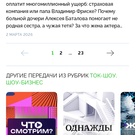
оплатит многомиллионный ущерб: страховая
компания или папа Владимир Фриске? Почему
больной дочери Алексея Баталова помогает не
родная сестра, а чужая тетя? За что жена актера
Дениса Матросова предстанет перед судом?
2 МАРТА 2026
1
2
...
23
ДРУГИЕ ПЕРЕДАЧИ ИЗ РУБРИК
ТОК-ШОУ,
ШОУ-БИЗНЕС