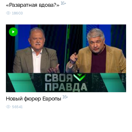
16+
«Развратная вдова?»
18603
16+
Новый фюрер Европы
56541