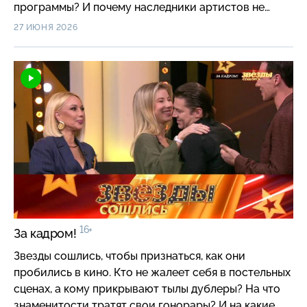
программы? И почему наследники артистов не
спешат идти по стопам родителей?
27 ИЮНЯ 2026
16+
За кадром!
Звезды сошлись, чтобы признаться, как они
пробились в кино. Кто не жалеет себя в постельных
сценах, а кому прикрывают тылы дублеры? На что
знаменитости тратят свои гонорары? И на какие