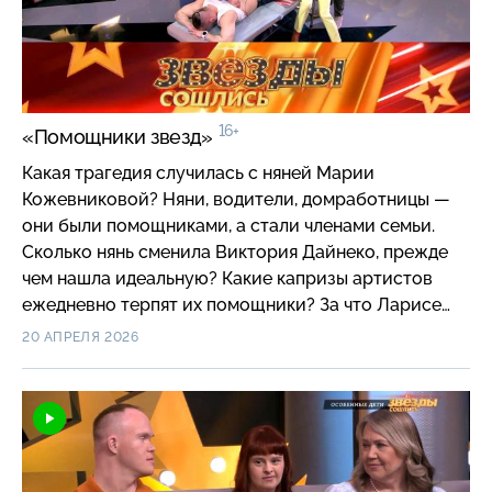
16+
«Помощники звезд»
Какая трагедия случилась с няней Марии
Кожевниковой? Няни, водители, домработницы —
они были помощниками, а стали членами семьи.
Сколько нянь сменила Виктория Дайнеко, прежде
чем нашла идеальную? Какие капризы артистов
ежедневно терпят их помощники? За что Ларисе
Рубальской достается от ее домработницы,
20 АПРЕЛЯ 2026
которая стала для поэтессы почти что сестрой? Как
знаменитости благодарят своих помощников за
труд и молчание?