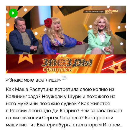
16+
«Знакомые все лица»
Как Маша Распутина встретила свою копию из
Калининграда? Неужели у Шуры и похожего на
него мужчины похожие судьбы? Как живется
в России Леонардо Ди Каприо? Чем зарабатывает
на жизнь копия Сергея Лазарева? Как простой
машинист из Екатеринбурга стал вторым Игорем
Николаевым? Что общего у актера Марата