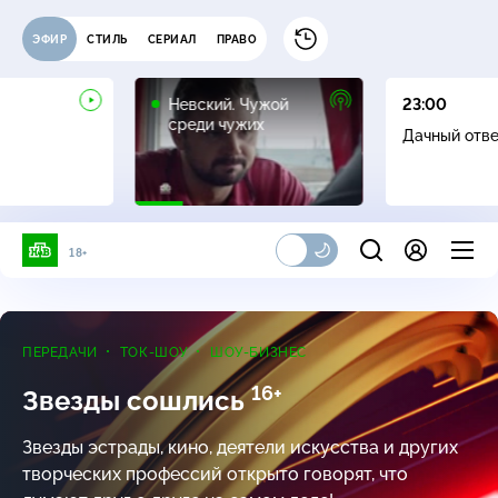
ЭФИР
СТИЛЬ
СЕРИАЛ
ПРАВО
16+
Невский. Чужой
23:00
среди чужих
Дачный отв
18+
ПЕРЕДАЧИ
ТОК-ШОУ
ШОУ-БИЗНЕС
16+
Звезды сошлись
Звезды эстрады, кино, деятели искусства и других
творческих профессий открыто говорят, что