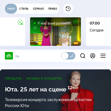
ЭФИР
СТИЛЬ
СЕРИАЛ
ПРАВО
12+
У нас выигрывают!
07:00
Сегодня
18+
ПЕРЕДАЧИ
МУЗЫКА И КОНЦЕРТЫ
12+
Юта. 25 лет на сцене
Телеверсия концерта заслуженной артистки
России Юты