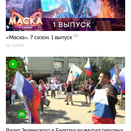
12+
«Маска». 7 сезон. 1 выпуск
513011
Визит Зеленского в Белград возмутил рядовых