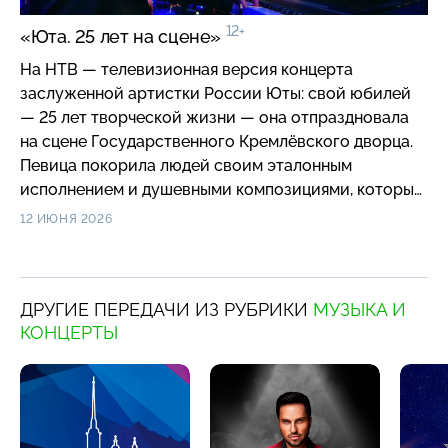
12+
«Юта. 25 лет на сцене»
На НТВ — телевизионная версия концерта
заслуженной артистки России Юты: свой юбилей
— 25 лет творческой жизни — она отпраздновала
на сцене Государственного Кремлёвского дворца.
Певица покорила людей своим эталонным
исполнением и душевными композициями, которые
вызывают слезы. Она стала символом надежды и
12 ИЮНЯ 2026
поддержки, за что и получила народное признание.
В этот вечер Юта исполнила любимые
слушателями хиты: «Быть выше», «Живи», «Моё
ДРУГИЕ ПЕРЕДАЧИ ИЗ РУБРИКИ
МУЗЫКА И
поколение», «О нём», «За Россию», «Падать»,
КОНЦЕРТЫ
«Мама» и др. в сопровождении большого
симфонического оркестра и знаменитого Ансамбля
песни и пляски имени А. В. Александрова.