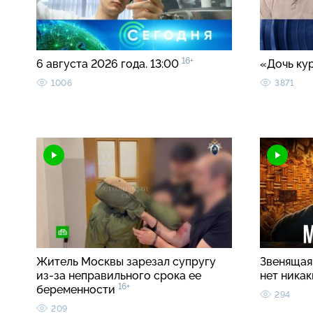
16+
6 августа 2026 года. 13:00
«Дочь ку
1006
3871
Житель Москвы зарезал супругу
Звенящая 
из-за неправильного срока ее
нет ника
16+
беременности
294
209