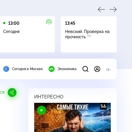
13:00
13:45
16
Сегодня
Невский. Проверка на
Се
16+
прочность
Сегодня в Москве
Экономика
18+
СЯ
ИНТЕРЕСНО