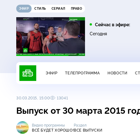
ЭФИР
СТИЛЬ
СЕРИАЛ
ПРАВО
08:05
10:00
Сейчас в эфире:
16+
Лесник. Своя земля
Сегодня
Сегодня
ЭФИР
ТЕЛЕПРОГРАММА
НОВОСТИ
С
30.03.2015, 15:00
13041
Выпуск от 30 марта 2015 го
Видео программы
Раздел
ВСЁ БУДЕТ ХОРОШО!
ВСЕ ВЫПУСКИ