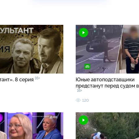
16+
тант». 8 серия
Юные автоподставщики
предстанут перед судом 
16+
120