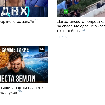
16+
рортного романа?»
Дагестанского подростка
за спасение едва не выпа
16+
окна ребенка
110
тишина: где на планете
16+
ких звуков