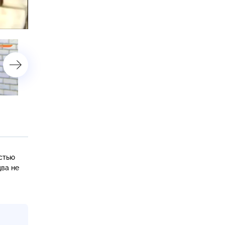
астройки
Выпуск от 24 марта
Выпуск от 23 марта
2015 года
2015 года
остью
два не