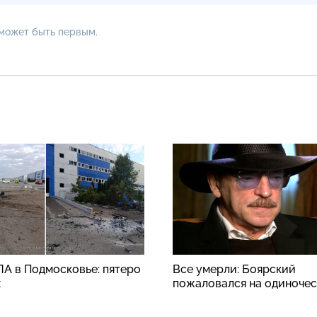
 может быть первым.
ЛА в Подмосковье: пятеро
Все умерли: Боярский
х
пожаловался на одиноче