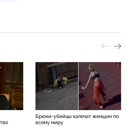
Брюки-убийцы калечат женщин по
«
ство
всему миру
с