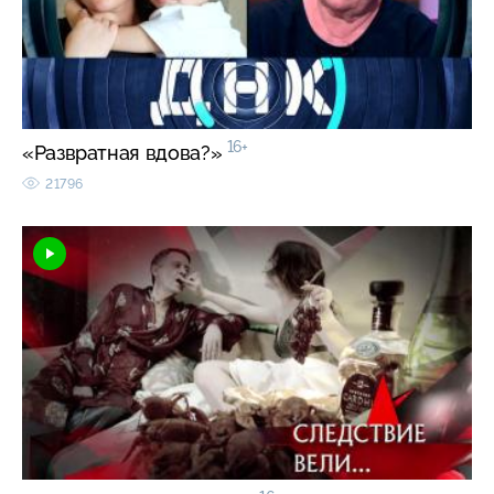
16+
«Развратная вдова?»
21796