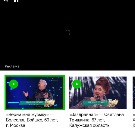
«Верни мне музыку» — Болеслав Войшко,
6+
69 лет, г. Москва
Видео
проигрыватель
загружается.
«Верни мне музыку» —
«Заздравная» — Светлана
«
Болеслав Войшко, 69 лет,
Тришкина, 67 лет,
Х
г. Москва
Калужская область
К