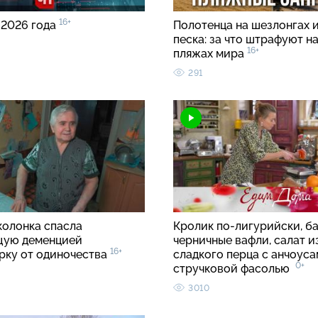
16+
 2026 года
Полотенца на шезлонгах и
песка: за что штрафуют н
16+
пляжах мира
291
колонка спасла
Кролик по-лигурийски, б
щую деменцией
черничные вафли, салат и
16+
рку от одиночества
сладкого перца с анчоуса
0+
стручковой фасолью
3010