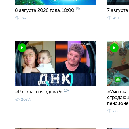
16+
8 августа 2026 года. 10:00
7 августа
747
4911
16+
«Развратная вдова?»
«Умная» 
страдаю
20877
пенсионе
283