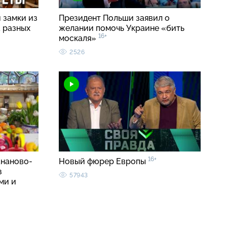
 замки из
Президент Польши заявил о
а разных
желании помочь Украине «бить
16+
москаля»
2526
16+
ананово-
Новый фюрер Европы
з
57943
ми и