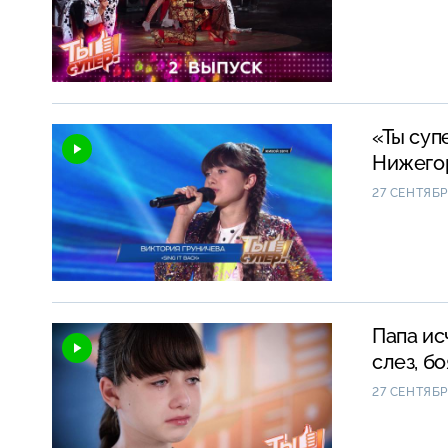
«Ты суп
Нижегор
27 СЕНТЯБР
Папа ис
слез, б
27 СЕНТЯБР