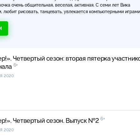
вочка очень общительная, веселая, активная. С семи лет Вика
, любит рисовать, танцевать, увлекается компьютерными играми
М
ер!». Четвертый сезон: вторая пятерка участник
6+
нала
Я 2020
6+
ер!». Четвертый сезон. Выпуск №2
Я 2020