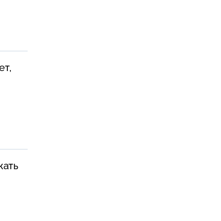
ет,
жать