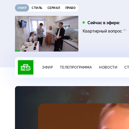
ЭФИР
СТИЛЬ
СЕРИАЛ
ПРАВО
06:20
07:00
Сейчас в эфире:
0+
0+
Едим Дома
Сегодня
Квартирный вопрос
ЭФИР
ТЕЛЕПРОГРАММА
НОВОСТИ
С