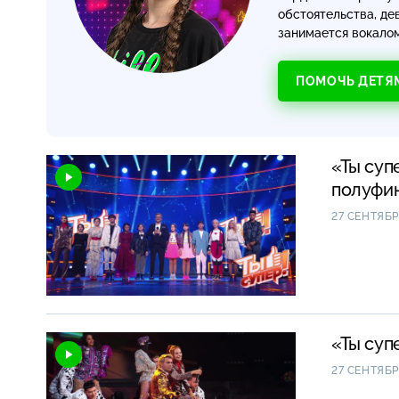
обстоятельства, де
занимается вокалом
ПОМОЧЬ ДЕТЯ
«Ты суп
полуфи
27 СЕНТЯБР
«Ты суп
27 СЕНТЯБР