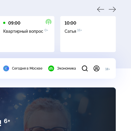
09:00
10:00
11
0+
16+
Квартирный вопрос
Сатья
Ос
со
Сегодня в Москве
Экономика
18+
6+
!