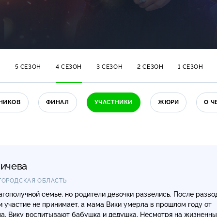
Н
5 СЕЗОН
4 СЕЗОН
3 СЕЗОН
2 СЕЗОН
1 СЕЗОН
НИКОВ
ФИНАЛ
УЧАСТНИКИ
ЖЮРИ
О Ч
ничева
ЖЕГОРОДСКАЯ ОБЛАСТЬ
агополучной семье, но родители девочки развелись. После разво
и участие не принимает, а мама Вики умерла в прошлом году от
па. Вику воспитывают бабушка и дедушка. Несмотря на жизненн