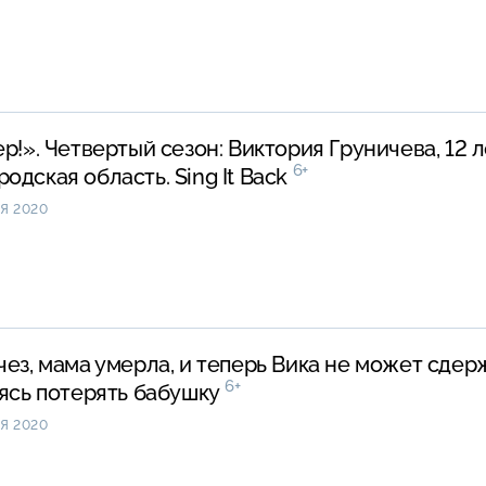
ер!». Четвертый сезон: Виктория Груничева, 12 л
6+
одская область. Sing It Back
Я 2020
чез, мама умерла, и теперь Вика не может сдер
6+
оясь потерять бабушку
Я 2020