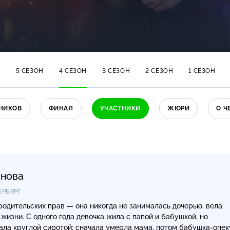
Н
5 СЕЗОН
4 СЕЗОН
3 СЕЗОН
2 СЕЗОН
1 СЕЗОН
НИКОВ
ФИНАЛ
УЧАСТНИКИ
ЖЮРИ
О Ч
инова
ЕРБУРГ
одительских прав — она никогда не занималась дочерью, вела
жизни. С одного года девочка жила с папой и бабушкой, но
тала круглой сиротой: сначала умерла мама, потом
бабушка-опек