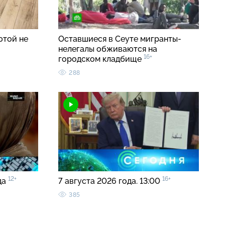
ютой не
Оставшиеся в Сеуте мигранты-
нелегалы обживаются на
16+
городском кладбище
288
12+
16+
да
7 августа 2026 года. 13:00
385