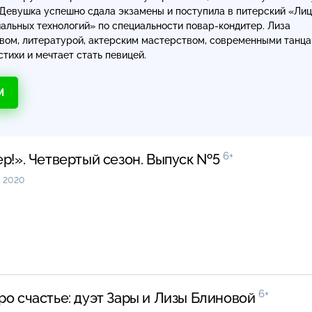
 Девушка успешно сдала экзамены и поступила в питерский «Ли
иальных технологий» по специальности
повар-кондитер
. Лиза
твом, литературой, актерским мастерством, современными танц
стихи и мечтает стать певицей.
М
6+
ер!». Четвертый сезон. Выпуск №5
 2020
6+
ро счастье: дуэт Зары и Лизы Блиновой