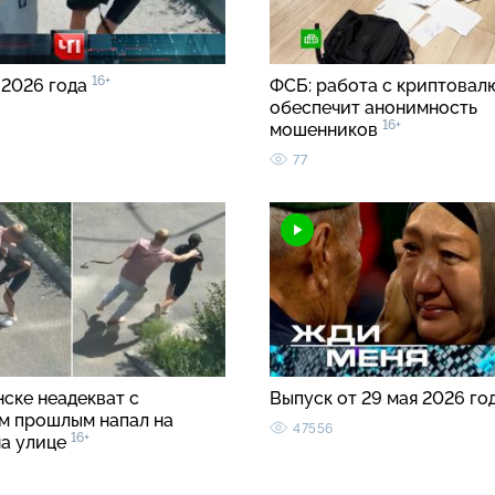
16+
 2026 года
ФСБ: работа с криптовал
обеспечит анонимность
16+
мошенников
77
ске неадекват с
Выпуск от 29 мая 2026 го
м прошлым напал на
47556
16+
на улице