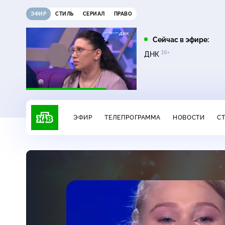
ЭФИР
СТИЛЬ
СЕРИАЛ
ПРАВО
07:00
07:35
Сейчас в эфире:
6+
16+
16+
Сегодня
Лесник. Своя земля
ДНК
ЭФИР
ТЕЛЕПРОГРАММА
НОВОСТИ
С