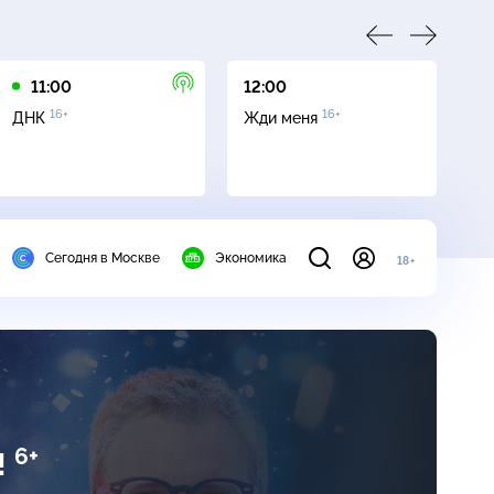
11:00
12:00
13
16+
16+
ДНК
Жди меня
Се
Сегодня в Москве
Экономика
18+
6+
!