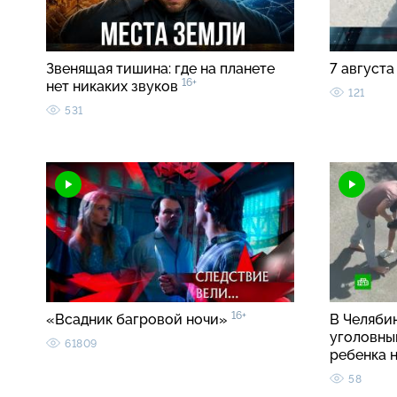
Звенящая тишина: где на планете
7 августа
16+
нет никаких звуков
121
531
16+
«Всадник багровой ночи»
В Челябин
уголовны
61809
ребенка 
58