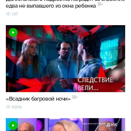
16+
едва не выпавшего из окна ребенка
137
16+
«Всадник багровой ночи»
61241