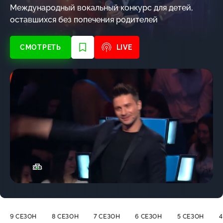
Международный вокальный конкурс для детей,
оставшихся без попечения родителей
СМОТРЕТЬ
LIVE
Настр
Тип
потока
9 СЕЗОН
8 СЕЗОН
7 СЕЗОН
6 СЕЗОН
5 СЕЗОН
4