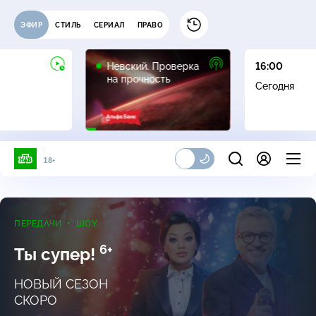
ЭФИР
СТИЛЬ
СЕРИАЛ
ПРАВО
16+
Невский. Проверка
16:00
на прочность
Сегодня
18+
ПЕРЕДАЧИ
ШОУ
6+
Ты супер!
НОВЫЙ СЕЗОН
СКОРО