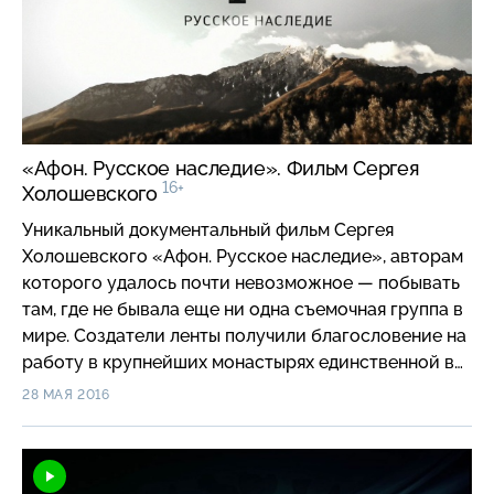
бактериологического оружия и действительно ли
вирусы так опасны, как нам их представляют?
«Афон. Русское наследие». Фильм Сергея
16+
Холошевского
Уникальный документальный фильм Сергея
Холошевского «Афон. Русское наследие», авторам
которого удалось почти невозможное — побывать
там, где не бывала еще ни одна съемочная группа в
мире. Создатели ленты получили благословение на
работу в крупнейших монастырях единственной в
мире монашеской республики, многочисленных
28 МАЯ 2016
скитах и кельях. Им довелось увидеть
богослужения, послушания, трапезы и
повседневную жизнь монахов. Эти съемки