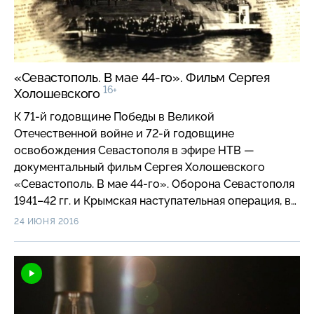
никогда…
«Севастополь. В мае 44-го». Фильм Сергея
16+
Холошевского
К 71-й годовщине Победы в Великой
Отечественной войне и 72-й годовщине
освобождения Севастополя в эфире НТВ —
документальный фильм Сергея Холошевского
«Севастополь. В мае 44-го». Оборона Севастополя
1941–42 гг. и Крымская наступательная операция, в
результате которой город был освобожден в мае
24 ИЮНЯ 2016
1944-го, — одни из самых героических и, вместе с
тем трагических страниц в истории Великой
Отечественной. В 42-м немцы осаждали
Севастополь двести пятьдесят дней, а в 44-м
советские солдаты взяли штурмом неприступную