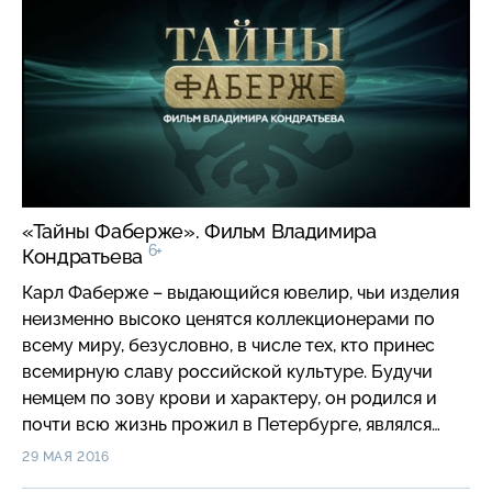
поистине уникальны!
«Тайны Фаберже». Фильм Владимира
6+
Кондратьева
Карл Фаберже – выдающийся ювелир, чьи изделия
неизменно высоко ценятся коллекционерами по
всему миру, безусловно, в числе тех, кто принес
всемирную славу российской культуре. Будучи
немцем по зову крови и характеру, он родился и
почти всю жизнь прожил в Петербурге, являлся
российским гражданином, одинаково свободно
29 МАЯ 2016
владел двумя языками, был настоящим патриотом