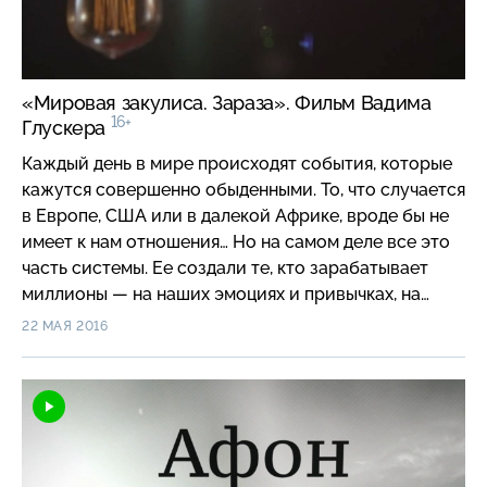
«Мировая закулиса. Зараза». Фильм Вадима
16+
Глускера
Каждый день в мире происходят события, которые
кажутся совершенно обыденными. То, что случается
в Европе, США или в далекой Африке, вроде бы не
имеет к нам отношения… Но на самом деле все это
часть системы. Ее создали те, кто зарабатывает
миллионы — на наших эмоциях и привычках, на
нашей вечной спешке и нашем незнании. Так что
22 МАЯ 2016
такое мировая закулиса и как она устроена? В
своем фильме «Мировая закулиса. Зараза»
европейский обозреватель НТВ Вадим Глускер
попытается разобраться в том, реальны ли
вирусные угрозы, правда ли, что птичий грипп
прорвался наружу из-за испытаний