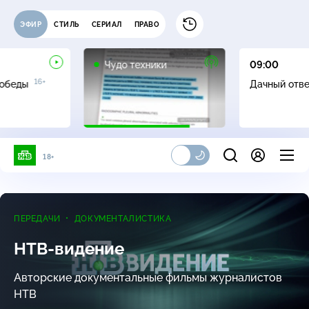
ЭФИР
СТИЛЬ
СЕРИАЛ
ПРАВО
12+
Чудо техники
09:00
16+
Победы
Дачный отв
18+
ПЕРЕДАЧИ
ДОКУМЕНТАЛИСТИКА
НТВ-видение
Авторские документальные фильмы журналистов
НТВ