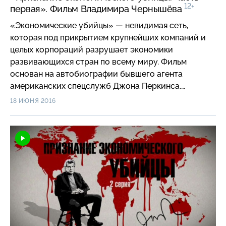
12+
первая». Фильм Владимира Чернышёва
«Экономические убийцы» — невидимая сеть,
которая под прикрытием крупнейших компаний и
целых корпораций разрушает экономики
развивающихся стран по всему миру. Фильм
основан на автобиографии бывшего агента
американских спецслужб Джона Перкинса.
Владимир Чернышёв поехал в США, чтобы лично
18 ИЮНЯ 2016
встретиться с автором скандальных мемуаров.
Разговор с Перкинсом заставил создателей фильма
начать собственное расследование и отправиться
в путешествие по разным континентам на поиски
следов «экономических убийств». Как изменились
методы «экономического убийства» за более чем
полувековую историю? Какую роль в темных
схемах играет Всемирный банк и Международный
валютный фонд? И кто может стать следующей
жертвой в списке «экономических убийц»?