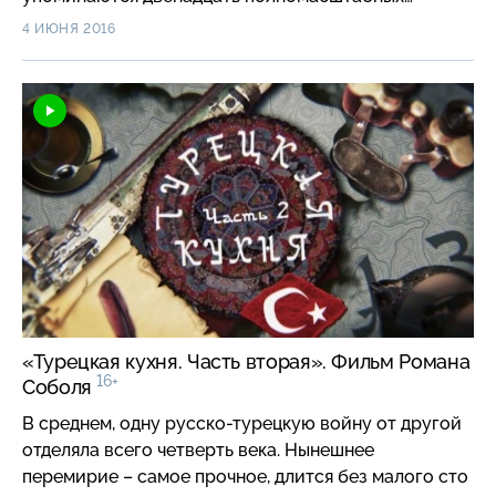
русско-турецких войн. На самом деле их было куда
4 ИЮНЯ 2016
больше. Русско-турецкие войны охватывают
период с 1568 по 1918 годы, всего – больше трехсот
пятидесяти лет. А если сложить все даты, то
получится, что в совокупности боевые действия
шли почти семьдесят лет. Об этом – в двухсерийном
фильме Романа Соболя «Турецкая кухня» из цикла
«НТВ-видение».
«Турецкая кухня. Часть вторая». Фильм Романа
16+
Соболя
В среднем, одну русско-турецкую войну от другой
отделяла всего четверть века. Нынешнее
перемирие – самое прочное, длится без малого сто