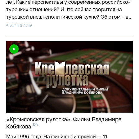
лет. Какие перспективы у современных российско-
турецких отношений? И что сейчас творится на
турецкой внешнеполитической кухне? Об этом – в
двухсерийном фильме Романа Соболя «Турецкая
5 ИЮНЯ 2016
кухня» из цикла «НТВ-видение».
«Кремлевская рулетка». Фильм Владимира
12+
Кобякова
Май 1996 года. На финишной прямой — 11