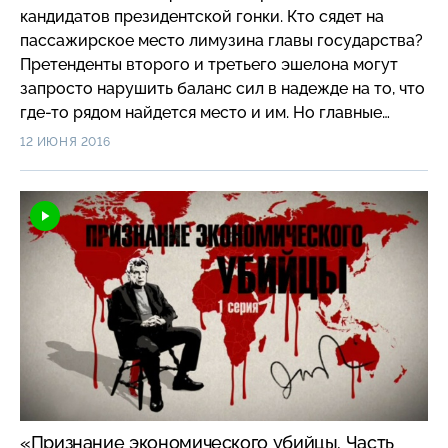
кандидатов президентской гонки. Кто сядет на
пассажирское место лимузина главы государства?
Претенденты второго и третьего эшелона могут
запросто нарушить баланс сил в надежде на то, что
где-то рядом найдется место и им. Но главные
соперники — Ельцин и Зюганов. У обоих
12 ИЮНЯ 2016
предвыборные гастроли с графиком «один день —
один город». И каждый из них регулярно проверяет
результаты соцопросов. Хронологию борьбы
можно восстановить по дням, но участники до сих
пор вспоминают об эпизодах, которые оставались
за кадром и которые могли сильно повлиять на ход
российской истории. Из-за чего выборы могли
перенести на два года? На кого изначально делали
ставку российские банкиры и представители
крупного бизнеса? Какие фокусы проделывали
основные кандидаты в президенты ради победы на
выборах?
«Признание экономического убийцы. Часть