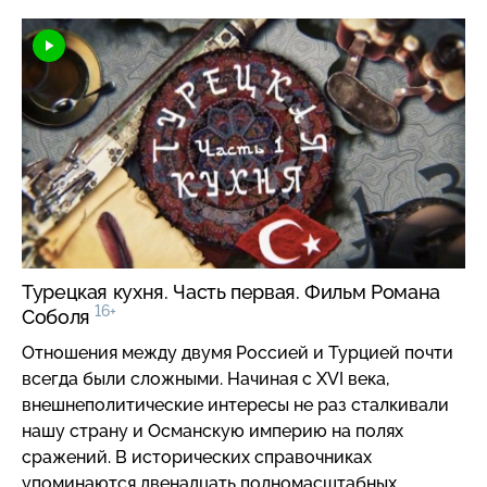
России. Но история распорядилась так, что свою
жизнь он закончил в Швейцарии, тоскуя по стране,
которую любил и в которой прославил свое дело,
лишившись своего состояния. К 170-летию со дня
рождения знаменитого мастера о его
удивительной судьбе, в которой немало
захватывающих, а подчас и поистине детективных
страниц, расскажет обозреватель НТВ Владимир
Кондратьев в своем новом документальном фильме
«Тайны Фаберже».
Турецкая кухня. Часть первая. Фильм Романа
16+
Соболя
Отношения между двумя Россией и Турцией почти
всегда были сложными. Начиная с XVI века,
внешнеполитические интересы не раз сталкивали
нашу страну и Османскую империю на полях
сражений. В исторических справочниках
упоминаются двенадцать полномасштабных