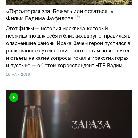
«Территория зла. Бежать или остаться…».
16+
Фильм Вадима Фефилова
Этот фильм — история москвича, который
неожиданно для себя и близких вдруг отправился в
опаснейшие районы Ирака. Зачем герой пустился в
рискованное путешествие, кого он там повстречал
и ответы на какие вопросы искал в иракских горах
и пустыне — об этом корреспондент НТВ Вадим
Фефилов расскажет в своем фильме «Территория
15 МАЯ 2016
зла. Бежать или остаться…», которым НТВ
открывает новую уникальную площадку «НТВ-
видение».