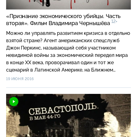
«Признание экономического убийцы. Часть
12+
вторая». Фильм Владимира Чернышёва
Можно ли управлять развитием кризиса в отдельно
взятой стране? Агент американских спецслужб
Джон Перкинс, называющий себя участником
невидимой войны за экономический передел мира
в конце ХХ века, проворачивал один и тот же
сценарий в Латинской Америке, на Ближнем
Востоке, в Юго-Восточной Азии, на постсоветском
19 ИЮНЯ 2016
пространстве. Главная цель — под видом
экономических преобразований превратить
формально независимую страну в зависимый
придаток. Соглашаясь на финансовую помощь США,
правительства незаметно для себя оказывались в
беспросветном долговом рабстве. При этом Джон
Перкинс уверяет: «экономические убийцы»
существуют по сей день и сейчас они сильны, как