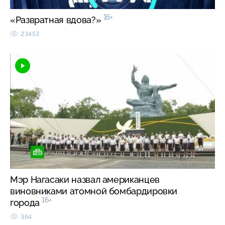
16+
«Развратная вдова?»
23453
Мэр Нагасаки назвал американцев
виновниками атомной бомбардировки
16+
города
364