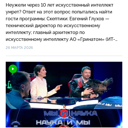
Неужели через 10 лет искусственный интеллект
умрет? Ответ на этот вопрос попытались найти
гости программы: Скептики: Евгений Глухов —
технический директор по искусственному
интеллекту; главный архитектор по
искусственному интеллекту АО «Гринатом» (ИТ-
Интегратор Госкорпорации Росатом) и Яхья
26 МАРТА 2026
Ибрагимов — эксперт в области создания
инновационных продуктов; владелец продуктов в
области предсказательной аналитики в FMCG;
Оптимисты: Вячеслав Моисеев — эксперт по
философии и методологии науки; доктор
философских наук, профессор, заведующий
кафедрой философии, биомедэтики и
гуманитарных наук Российского университета
медицины и Игорь Ашманов — разработчик систем
искусственного интеллекта; президент
Аналитической компании «Крибрум», член совета