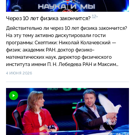
12+
Через 10 лет физика закончится?
Действительно ли через 10 лет физика закончится?
На эту тему активно дискутировали гости
программы: Скептики: Николай Колачевский —
физик; академик РАН, доктор физико-
математических наук, директор физического
института имени П. Н. Лебедева РАН и Максим
Острась — физик; генеральный директор
4 ИЮНЯ 2026
Российского квантового центра; Оптимисты:
Вячеслав Моисеев — эксперт по философии и
методологии науки; доктор философских наук,
профессор, заведующий кафедрой философии,
биомедэтики и гуманитарных наук Российского
университета медицины и Даниил Пахарь —
инженер, материаловед; научный сотрудник
лаборатории низкотемпературных