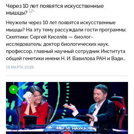
при президенте РФ по развитию гражданского
Через 10 лет появятся искусственные
общества и правам человека.
12+
мышцы?
Неужели через 10 лет появятся искусственные
мышцы? На эту тему рассуждали гости программы:
Скептики: Сергей Киселёв — биолог-
исследователь; доктор биологических наук,
профессор, главный научный сотрудник Института
общей генетики имени Н. И. Вавилова РАН и Вадим
Дубров — травматолог-ортопед; доктор
19 МАРТА 2026
медицинских наук, профессор, заведующий
кафедрой травматологии, ортопедии и медицины
катастроф МНОИ факультета фундаментальной
медицины МГУ имени М. В. Ломоносова; Оптимисты:
Денис Гудков — биотехнолог; основатель и
генеральный директор компании «ОМНИНОМ»,
аналитик в центре физико-химической медицины
ФМБА России и Фёдор Сенатов —
биоматериаловед; доктор физико-математических