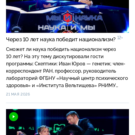
технологических процессов и производств; доцент
кафедры автоматики и промышленной электроники
Института мехатроники и робототехники РГУ
имени А. Н. Косыгина.
12+
Через 10 лет наука победит национализм?
Сможет ли наука победить национализм через
10 лет? На эту тему дискутировали гости
программы: Скептики: Иван Юров — генетик; член-
корреспондент РАН, профессор, руководитель
лабораторий ФГБНУ «Научный центр психического
здоровья» и «Института Вельтищева» РНИМУ
имени Н. И. Пирогова МЗ РФ; Сергей Мясоедов —
21 МАЯ 2026
социолог; доктор социологических наук,
профессор, проректор Президентской академии,
директор Института бизнеса и делового
администрирования; Оптимисты: Андрей Манойло
— политолог; доктор политических наук,