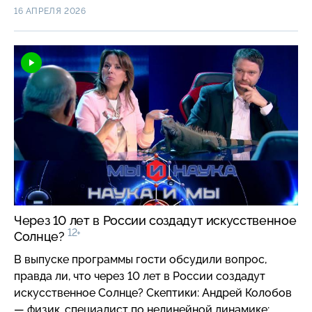
и Ирина Калабихина — экономист-демограф;
16 АПРЕЛЯ 2026
доктор экономических наук, профессор,
заведующая кафедрой народонаселения
экономического факультета МГУ имени
М. В. Ломоносова; Оптимисты: Роман Бузунов —
врач-сомнолог; доктор медицинских наук,
профессор, заслуженный врач РФ, руководитель
центра медицины сна клиники реабилитации
в Хамовниках и Андрей Макарин-Кибак — врач-
отохирург; врач-оториноларинголог клиники
Медскан Hadassah в Сколково.
Через 10 лет в России создадут искусственное
12+
Солнце?
В выпуске программы гости обсудили вопрос,
правда ли, что через 10 лет в России создадут
искусственное Солнце? Скептики: Андрей Колобов
— физик, специалист по нелинейной динамике;