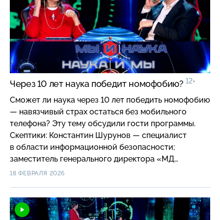
12+
Через 10 лет наука победит номофобию?
Сможет ли наука через 10 лет победить номофобию
— навязчивый страх остаться без мобильного
телефона? Эту тему обсудили гости программы.
Скептики: Константин Шурунов — специалист
в области информационной безопасности;
заместитель генерального директора «МД
Информационные системы», доцент МФТИ и Роман
18 ФЕВРАЛЯ 2026
Шаховой — физик; заведующий лабораторией
элементной базы квантовых коммуникаций НИТУ
МИСИС; Оптимисты: Филипп Жучков —
технологический предприниматель; основатель