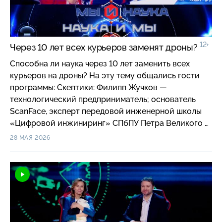
полупроводниковых соединений АО «Гиредмет»
(Госкорпорация «Росатом»).
12+
Через 10 лет всех курьеров заменят дроны?
Способна ли наука через 10 лет заменить всех
курьеров на дроны? На эту тему общались гости
программы: Скептики: Филипп Жучков —
технологический предприниматель; основатель
ScanFace, эксперт передовой инженерной школы
«Цифровой инжиниринг» СПбПУ Петра Великого и
Сергей Гаврилов — ученый в области физикохимии
28 МАЯ 2026
композиционных материалов и нанотехнологий;
доктор технических наук, профессор, ректор НИУ
МИЭТ; Оптимисты: Дмитрий Завьялов —
специалист в сфере городской логистики;
заведующий кафедрой предпринимательства и
логистики РЭУ имени Г. В. Плеханова и Дмитрий
Масанов — специалист в области автоматизации