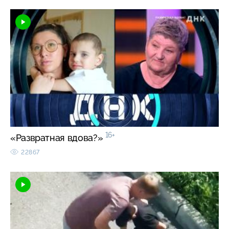
16+
«Развратная вдова?»
22867