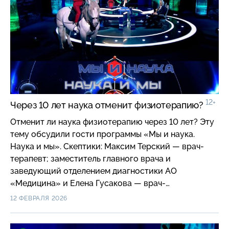
ScanFace, эксперт передовой инженерной школы
«Цифровой инжиниринг» СПбПУ Петра Великого
и Валентин Скрябин — врач-психиатр; доцент
кафедры наркологии РМАНПО МЗ РФ.
12+
Через 10 лет наука отменит физиотерапию?
Отменит ли наука физиотерапию через 10 лет? Эту
тему обсудили гости программы «Мы и наука.
Наука и мы». Скептики: Максим Терский — врач-
терапевт; заместитель главного врача и
заведующий отделением диагностики АО
«Медицина» и Елена Гусакова — врач-
реабилитолог; доктор медицинских наук,
12 ФЕВРАЛЯ 2026
профессор, руководитель службы медицинской
реабилитации клиники Hadassah в Сколково;