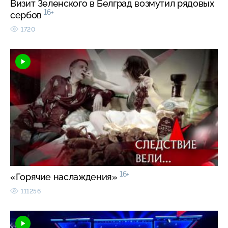
Визит Зеленского в Белград возмутил рядовых
16+
сербов
1720
16+
«Горячие наслаждения»
111256