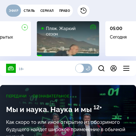
ЭФИР
СТИЛЬ
СЕРИАЛ
ПРАВО
16+
Пляж. Жаркий
05:00
сезон
крытых
Сегодня
18+
ПЕРЕДАЧИ
ПОЗНАВАТЕЛЬНОЕ
12+
Мы и наука. Наука и мы
Как скоро то или иное открытие из обозримого
будущего найдет широкое применение в обычной