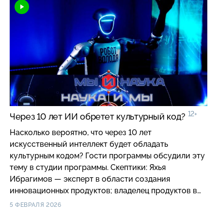
Оптимисты: Александр Карасёв — врач
клинической лабораторной диагностики;
медицинский директор, Большая тройка —
Медицина и Лариса Попович — биолог-
нейрофизиолог, экономист; директор Института
экономики здравоохранения НИУ ВШЭ.
12+
Через 10 лет ИИ обретет культурный код?
Насколько вероятно, что через 10 лет
искусственный интеллект будет обладать
культурным кодом? Гости программы обсудили эту
тему в студии программы. Скептики: Яхья
Ибрагимов — эксперт в области создания
инновационных продуктов; владелец продуктов в
области предсказательной аналитики в FMCG и
5 ФЕВРАЛЯ 2026
Михаил Швыдкой — доктор искусствоведения,