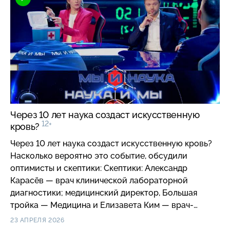
Оптимисты: Яхья Ибрагимов — эксперт в области
создания инновационных продуктов; владелец
продуктов в области предсказательной аналитики
в FMCG и Владимир Лещенко — эксперт по
внедрению искусственного интеллекта в
промышленности; эксперт по искусственному
интеллекту и управлению знаниями Центра
экспертизы решений и вендоров.
Через 10 лет наука создаст искусственную
12+
кровь?
Через 10 лет наука создаст искусственную кровь?
Насколько вероятно это событие, обсудили
оптимисты и скептики: Скептики: Александр
Карасёв — врач клинической лабораторной
диагностики; медицинский директор, Большая
тройка — Медицина и Елизавета Ким — врач-
трансфузиолог; заведующая отделением
23 АПРЕЛЯ 2026
переливания крови клиники ФГБУ РосНИИГТ ФМБА