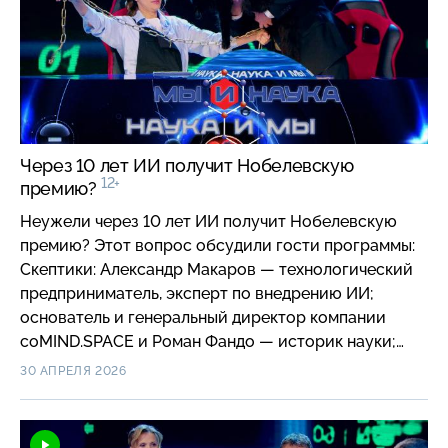
профессор МГУ имени М. В. Ломоносова; Анна
Костикова — историк философии; заведующая
кафедрой философии языка и коммуникации
философского факультета МГУ имени
М. В. Ломоносова.
Через 10 лет ИИ получит Нобелевскую
12+
премию?
Неужели через 10 лет ИИ получит Нобелевскую
премию? Этот вопрос обсудили гости программы:
Скептики: Александр Макаров — технологический
предприниматель, эксперт по внедрению ИИ;
основатель и генеральный директор компании
coMIND.SPACE и Роман Фандо — историк науки;
доктор исторических наук, директор Института
30 АПРЕЛЯ 2026
истории естествознания и техники имени С. И.
Вавилова РАН, главный редактор журнала
«Вопросы истории естествознания и техники»;