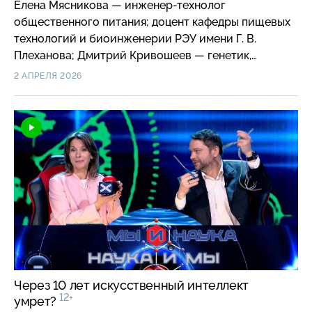
Елена Мясникова — инженер-технолог
общественного питания; доцент кафедры пищевых
технологий и биоинженерии РЭУ имени Г. В.
Плеханова; Дмитрий Кривошеев — генетик,
молекулярный биолог, руководитель
2 АПРЕЛЯ 2026
исследовательских и образовательных проектов
компании Genotek. Оптимисты: Мария Зверева —
химик, молекулярный биолог, доктор химических
наук, профессор, советник декана по научно-
организационной работе химического факультета
МГУ имени М. В. Ломоносова; Ольга Пьяных —
эндокринолог, диетолог, сомнолог, врач клиники
Медскан Hadassah в Сколково, доцент кафедры
эндокринологии РМАНПО МЗ РФ.
Через 10 лет искусственный интеллект
12+
умрет?