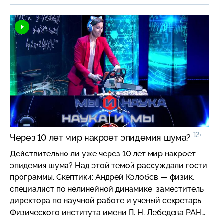
России; Оптимисты: Александр Мелерзанов —
врач-терапевт; заместитель директора Института
биофизики будущего МФТИ и Андрей Буланов —
главный внештатный трансфузиолог департамента
здравоохранения Москвы; доктор медицинских
наук, профессор, ведущий научный сотрудник
отдела биотехнологий и трансфузиологии ГБУЗ
«НИИ СП имени Н. В. Склифосовского».
12+
Через 10 лет мир накроет эпидемия шума?
Действительно ли уже через 10 лет мир накроет
эпидемия шума? Над этой темой рассуждали гости
программы. Скептики: Андрей Колобов — физик,
специалист по нелинейной динамике; заместитель
директора по научной работе и ученый секретарь
Физического института имени П. Н. Лебедева РАН