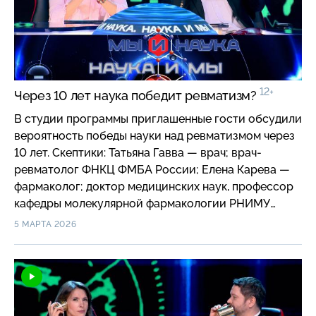
12+
Через 10 лет наука победит ревматизм?
В студии программы приглашенные гости обсудили
вероятность победы науки над ревматизмом через
10 лет. Скептики: Татьяна Гавва — врач; врач-
ревматолог ФНКЦ ФМБА России; Елена Карева —
фармаколог; доктор медицинских наук, профессор
кафедры молекулярной фармакологии РНИМУ
имени Н. И. Пирогова. Оптимисты: Александр
5 МАРТА 2026
Ракитько — биоинформатик; директор по науке
медико-генетического центра Genotek; Анна
Тарасова — врач общей практики; врач-ревматолог
клиники медскан Hadassah в Сколково,
международный эксперт.