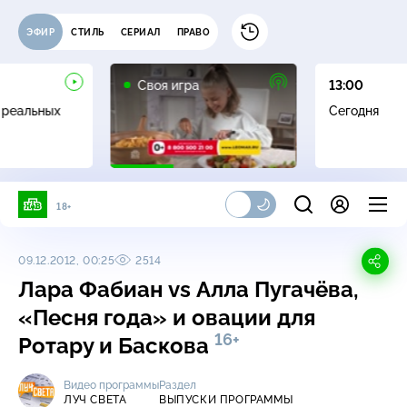
ЭФИР
СТИЛЬ
СЕРИАЛ
ПРАВО
0+
Своя игра
13:00
 реальных
Сегодня
18+
09.12.2012, 00:25
2514
Лара Фабиан vs Алла Пугачёва,
«Песня года» и овации для
16+
Ротару и Баскова
Видео программы
Раздел
ЛУЧ CВЕТА
ВЫПУСКИ ПРОГРАММЫ