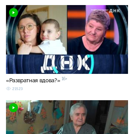
16+
«Развратная вдова?»
21523