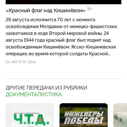
16+
«Красный флаг над Кишинёвом»
29 августа исполнится 70 лет с момента
освобождения Молдавии от немецко-фашистских
захватчиков в ходе Второй мировой войны. 24
августа 1944 года красный флаг был поднят над
освобожденным Кишинёвом. Ясско-Кишиневская
операция, во время которой солдаты Красной
армии выбили фашистов из Молдавии, до сих пор
24 АВГУСТА 2014
рассматривается как одна из самых удачных
стратегических побед наших войск во время войны.
ДРУГИЕ ПЕРЕДАЧИ ИЗ РУБРИКИ
ДОКУМЕНТАЛИСТИКА