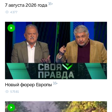
16+
7 августа 2026 года
4377
16+
Новый фюрер Европы
57581