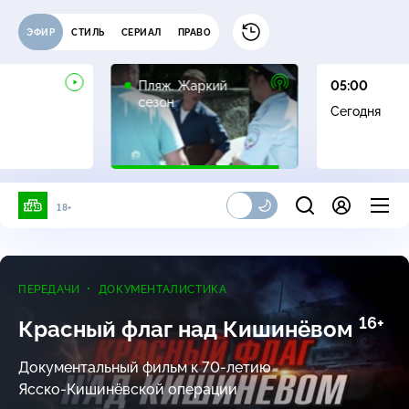
ЭФИР
СТИЛЬ
СЕРИАЛ
ПРАВО
16+
Пляж. Жаркий
05:00
сезон
Сегодня
18+
ПЕРЕДАЧИ
ДОКУМЕНТАЛИСТИКА
16+
Красный флаг над Кишинёвом
Документальный фильм
к 70-летию
Ясско-Кишинёвской
операции