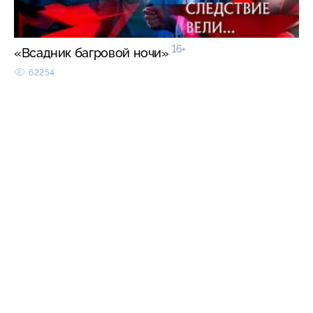
16+
«Всадник багровой ночи»
62254