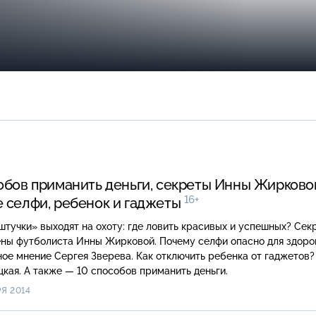
обов приманить деньги, секреты Инны Жирково
16+
 селфи, ребенок и гаджеты
тучки» выходят на охоту: где ловить красивых и успешных? Сек
листа Инны Жирковой. Почему селфи опасно для здоровья?
ергея Зверева. Как отключить ребенка от гаджетов? Советы
Дианы Гурцкая. А также — 10 способов приманить деньги.
Я 2014