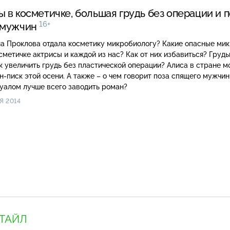
 в косметичке, большая грудь без операции и 
16+
 мужчин
на Проклова отдала косметику микробиологу? Какие опасные ми
метичке актрисы и каждой из нас? Как от них избавиться? Грудью –
еличить грудь без пластической операции? Алиса в стране модных
 А также – о чем говорит поза спящего мужчины и с
уалом лучше всего заводить роман?
Я 2014
ТАЙЛ