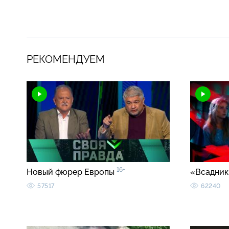
РЕКОМЕНДУЕМ
16+
Новый фюрер Европы
«Всадник
57517
62240