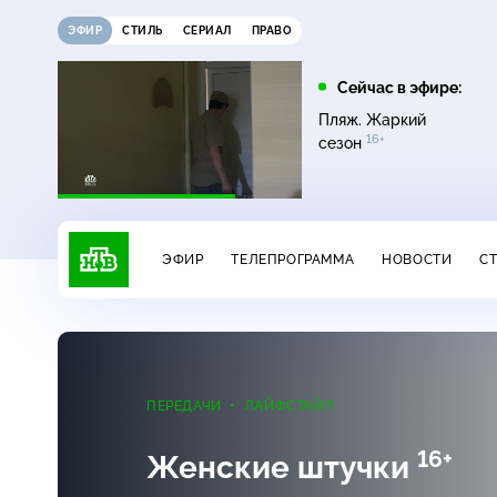
ЭФИР
СТИЛЬ
СЕРИАЛ
ПРАВО
16:00
17:00
Сейчас в эфире:
ди
Сегодня
Невский. Чужой среди
Пляж. Жаркий
16+
чужих
16+
сезон
ЭФИР
ТЕЛЕПРОГРАММА
НОВОСТИ
С
ПЕРЕДАЧИ
ЛАЙФСТАЙЛ
16+
Женские штучки