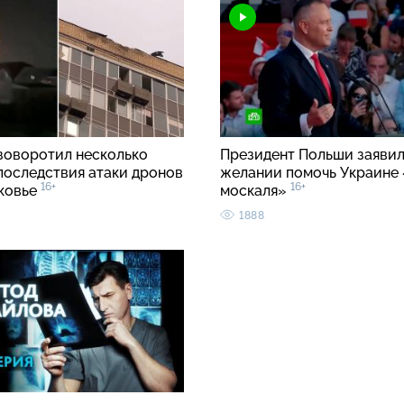
зоворотил несколько
Президент Польши заявил
 последствия атаки дронов
желании помочь Украине 
16+
16+
ковье
москаля»
1888