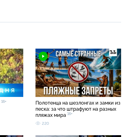
16+
0
Полотенца на шезлонгах и замки из
песка: за что штрафуют на разных
16+
пляжах мира
220