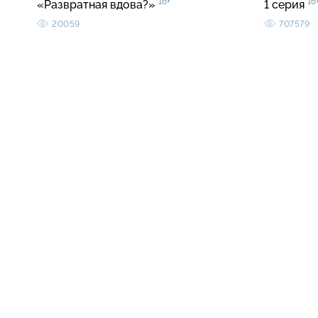
16+
16
«Развратная вдова?»
1 серия
20059
707579