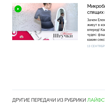
Микробы
спящих
Зачем Еле
живут в кос
вперед! Как ув
чудес: фэшн-писк этой осени.
каким секс
13 СЕНТЯБР
ДРУГИЕ ПЕРЕДАЧИ ИЗ РУБРИКИ
ЛАЙФС