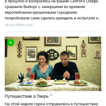
в прошлое и взобрались на башню Святого Олафа,
сравнили Выборг с замершими во времени
европейскими крошечными городками,
попробовали сами сделать крендель и испытали на
себе настоящее Средневековье. Путешествие во
28 СЕНТЯБРЯ 2014
времени, которое всем по карману!
0+
Путешествие в Тверь
На этой неделе герои отправились в путешествие