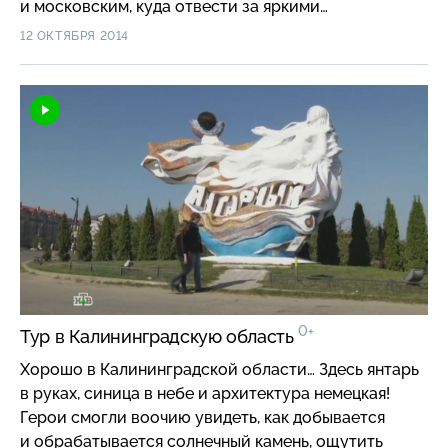
и московским, куда отвести за яркими
впечатлениями маленького ребенка и какой шанс
12 ОКТЯБРЯ 2014
нельзя упускать туристу, привыкшему к городской
жизни, во время прогулки по Свияжску?
0+
Тур в Калининградскую область
Хорошо в Калининградской области… Здесь янтарь
в руках, синица в небе и архитектура немецкая!
Герои смогли воочию увидеть, как добывается
и обрабатывается солнечный камень, ощутить