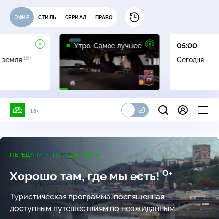
ЭФИР
СТИЛЬ
СЕРИАЛ
ПРАВО
16+
Утро. Самое лучшее
05:00
16+
я земля
Сегодня
18+
ПЕРЕДАЧИ
ПУТЕШЕСТВИЯ
0+
Хорошо там, где мы есть!
Туристическая программа, посвященная
доступным путешествиям по неожиданным