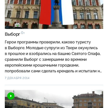
0+
Выборг
Герои программы проверили, каково туристу
в Выборге. Молодые супруги из Твери окунулись
в прошлое и взобрались на башню Святого Олафа,
сравнили Выборг с замершими во времени
европейскими крошечными городками,
попробовали сами сделать крендель и испытали на
себе настоящее Средневековье. Путешествие во
7 ДЕКАБРЯ 2014
времени, которое всем по карману!