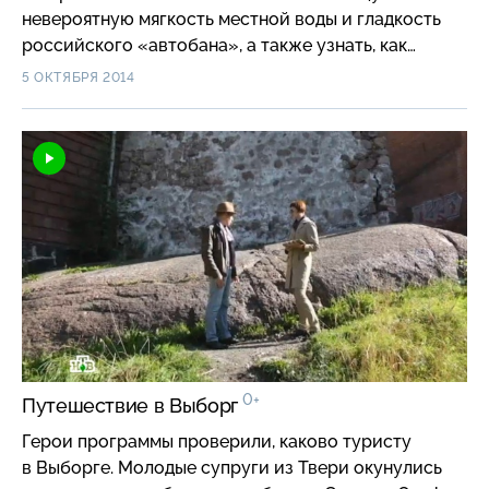
невероятную мягкость местной воды и гладкость
российского «автобана», а также узнать, как
орнитологи на Куршской косе совмещают
5 ОКТЯБРЯ 2014
полезное для науки с приятным для туристов.
0+
Путешествие в Выборг
Герои программы проверили, каково туристу
в Выборге. Молодые супруги из Твери окунулись