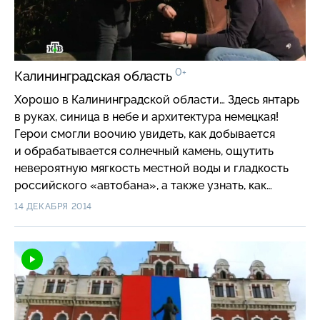
0+
Калининградская область
Хорошо в Калининградской области… Здесь янтарь
в руках, синица в небе и архитектура немецкая!
Герои смогли воочию увидеть, как добывается
и обрабатывается солнечный камень, ощутить
невероятную мягкость местной воды и гладкость
российского «автобана», а также узнать, как
орнитологи на Куршской косе совмещают
14 ДЕКАБРЯ 2014
полезное для науки с приятным для туристов.