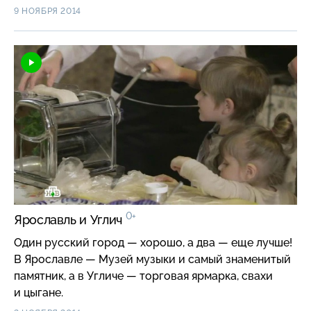
башни Коломенского кремля?
9 НОЯБРЯ 2014
0+
Ярославль и Углич
Один русский город — хорошо, а два — еще лучше!
В Ярославле — Музей музыки и самый знаменитый
памятник, а в Угличе — торговая ярмарка, свахи
и цыгане.