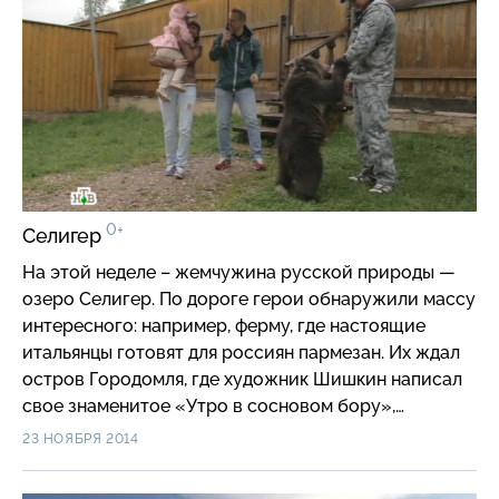
0+
Селигер
На этой неделе – жемчужина русской природы —
озеро Селигер. По дороге герои обнаружили массу
интересного: например, ферму, где настоящие
итальянцы готовят для россиян пармезан. Их ждал
остров Городомля, где художник Шишкин написал
свое знаменитое «Утро в сосновом бору»,
знакомое всем с детства по этикеткам конфет. Они
23 НОЯБРЯ 2014
узнали, что готовят в своих кельях монахи Ниловой
пустыни, и даже повстречались с живым медведем.