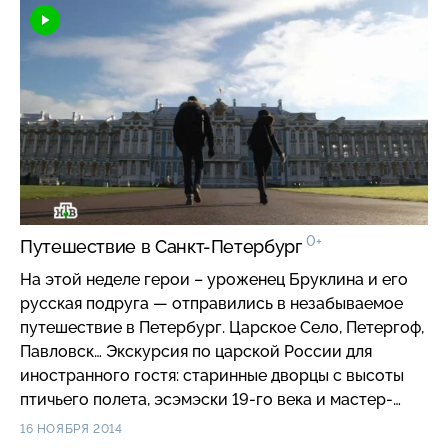
0+
Путешествие в Санкт-Петербург
На этой неделе герои – уроженец Бруклина и его
русская подруга — отправились в незабываемое
путешествие в Петербург. Царское Село, Петергоф,
Павловск… Экскурсия по царской России для
иностранного гостя: старинные дворцы с высоты
птичьего полета, эсэмэски 19-го века и мастер-
класс по русской кухне. Что русскому хорошо,
16 НОЯБРЯ 2014
а американцу – обалденно?