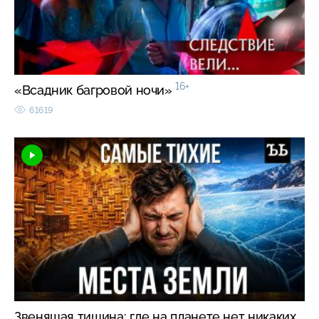
16+
«Всадник багровой ночи»
61619
Звенящая тишина: где на планете нет никаких