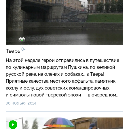
0+
Тверь
На этой неделе герои отправились в путешествие
по кулинарным маршрутам Пушкина, по великой
русской реке, на оленях и собаках… в Тверь!
Приятные качества местного асфальта, памятник
козлу и ослу, дух советских командировочных
и символы новой тверской эпохи — в очередном
выпуске «Хорошо там, где мы есть!».
30 НОЯБРЯ 2014