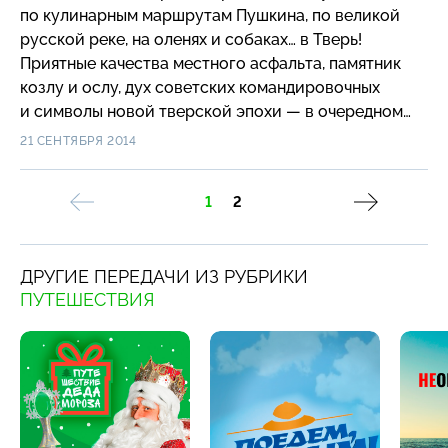
по кулинарным маршрутам Пушкина, по великой
русской реке, на оленях и собаках… в Тверь!
Приятные качества местного асфальта, памятник
козлу и ослу, дух советских командировочных
и символы новой тверской эпохи — в очередном
выпуске «Хорошо там, где мы есть!».
21 СЕНТЯБРЯ 2014
1
2
ДРУГИЕ ПЕРЕДАЧИ ИЗ РУБРИКИ
ПУТЕШЕСТВИЯ