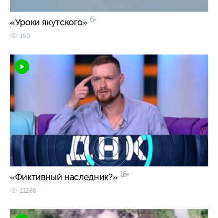
6+
«Уроки якутского»
150
16+
«Фиктивный наследник?»
11288