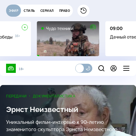
ЭФИР
СТИЛЬ
СЕРИАЛ
ПРАВО
12+
Чудо техники
09:00
16+
Победы
Дачный отв
18+
ПЕРЕДАЧИ
ДОКУМЕНТАЛИСТИКА
Эрнст Неизвестный
Уникальный
фильм-интервью
к
90-летию
знаменитого скульптора Эрнста Неизвестного