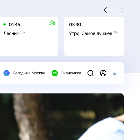
01:45
03:30
05
16+
16+
Лесник
Утро. Самое лучшее
Се
Сегодня в Москве
Экономика
18+