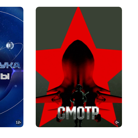
12+
0+