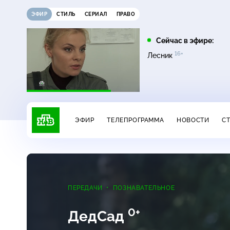
ЭФИР
СТИЛЬ
СЕРИАЛ
ПРАВО
21:15
21:30
Сейчас в эфире:
12+
16+
на
Сегодня
Неизвестная Россия
Лесник
ЭФИР
ТЕЛЕПРОГРАММА
НОВОСТИ
С
ПЕРЕДАЧИ
ПОЗНАВАТЕЛЬНОЕ
0+
ДедСад