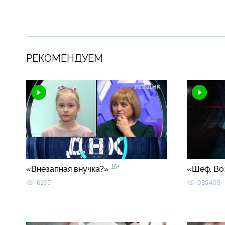
РЕКОМЕНДУЕМ
16+
«Внезапная внучка?»
«Шеф. Во
6195
935405