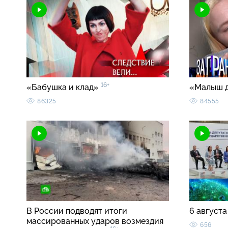
16+
«Бабушка и клад»
«Малыш 
86325
84555
В России подводят итоги
6 августа
массированных ударов возмездия
656