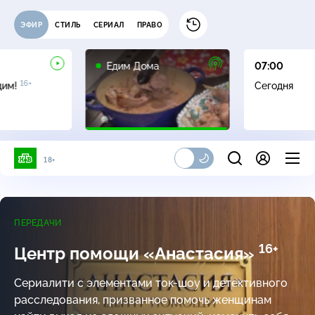
ЭФИР
СТИЛЬ
СЕРИАЛ
ПРАВО
0+
Едим Дома
07:00
16+
дим!
Сегодня
18+
ПЕРЕДАЧИ
16+
Центр помощи «Анастасия»
Сериалити с элементами
ток-шоу
и детективного
расследования, призванное помочь женщинам