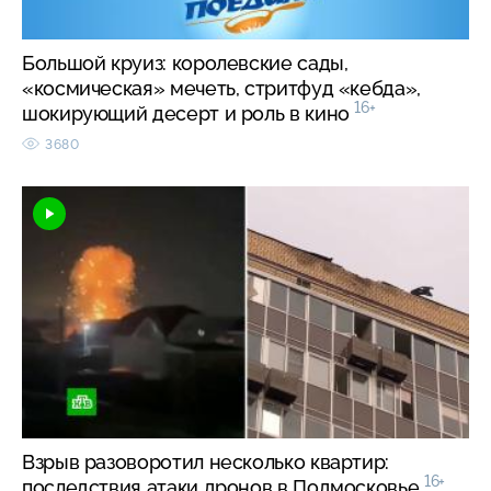
Большой круиз: королевские сады,
«космическая» мечеть, стритфуд «кебда»,
16+
шокирующий десерт и роль в кино
3680
Взрыв разоворотил несколько квартир:
16+
последствия атаки дронов в Подмосковье