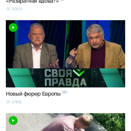
«Развратная вдова?»
20517
16+
Новый фюрер Европы
57811