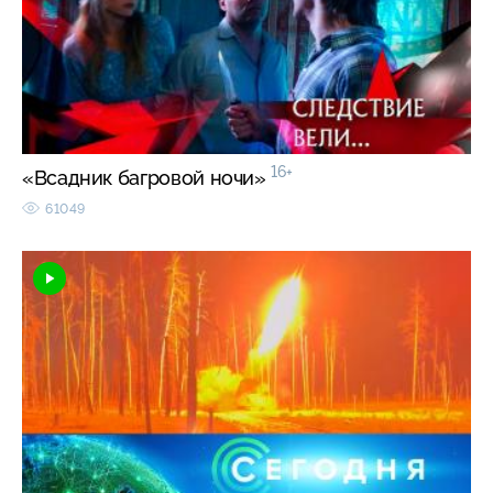
16+
«Всадник багровой ночи»
61049