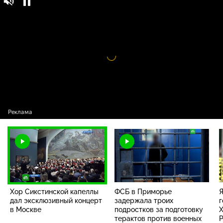
Хор Сикстинской капеллы дал эксклюзивный
концерт в Москве
Видео
проигрыватель
загружается.
Хор Сикстинской капеллы
ФСБ в Приморье
Я
дал эксклюзивный концерт
задержала троих
г
в Москве
подростков за подготовку
Х
терактов против военных