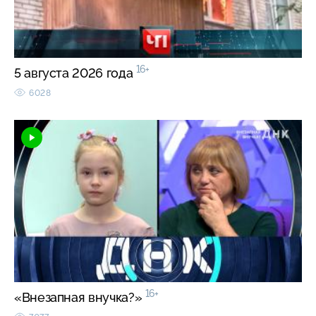
16+
5 августа 2026 года
6028
16+
«Внезапная внучка?»