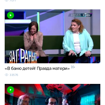
7077
16+
«В баню детей! Правда матери»
33576