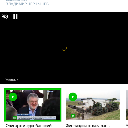
ВЛАДИМИР ЧЕРНЫШЁВ
Олигарх и «донбасский каратель» Коломойский
вышел
из-под
контроля киевских властей
Видео
проигрыватель
загружается.
Олигарх и «донбасский
Финляндия отказалась