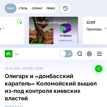
ЭФИР
СТИЛЬ
СЕРИАЛ
ПРАВО
16+
НашПотребНадзор
11:00
0+
16
ет
Однажды…
18+
15.05.2014, 21:55
21582
Олигарх и «донбасский
каратель» Коломойский вышел
из-под
контроля киевских
властей
Видеосюжет