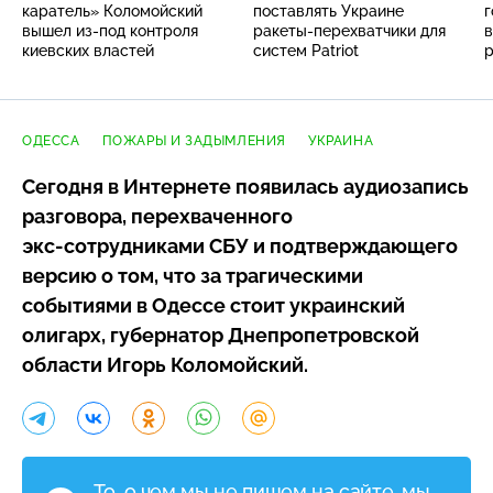
каратель» Коломойский
поставлять Украине
г
вышел
из-под
контроля
ракеты-перехватчики для
киевских властей
систем Patriot
ОДЕССА
ПОЖАРЫ И ЗАДЫМЛЕНИЯ
УКРАИНА
Сегодня в Интернете появилась аудиозапись
разговора, перехваченного
экс-сотрудниками
СБУ и подтверждающего
версию о том, что за трагическими
событиями в Одессе стоит украинский
олигарх, губернатор Днепропетровской
области Игорь Коломойский.
То, о чем мы не пишем на сайте, мы