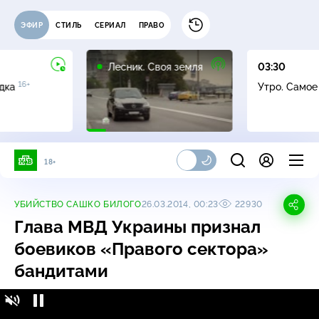
ЭФИР
СТИЛЬ
СЕРИАЛ
ПРАВО
16+
Лесник. Своя земля
03:30
16+
адка
Утро. Само
18+
УБИЙСТВО САШКО БИЛОГО
26.03.2014, 00:23
22930
Глава МВД Украины признал
боевиков «Правого сектора»
бандитами
Активист «Правого сектора» рассказал, как