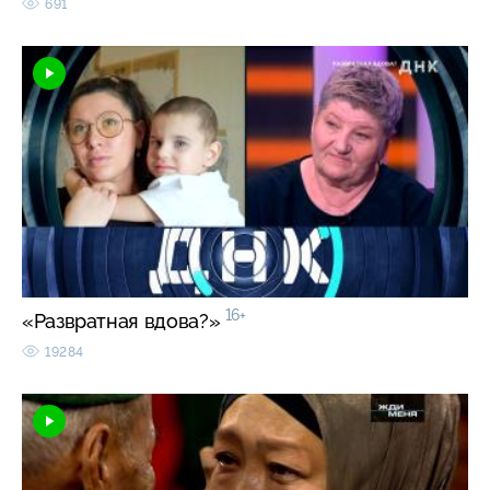
691
16+
«Развратная вдова?»
19284