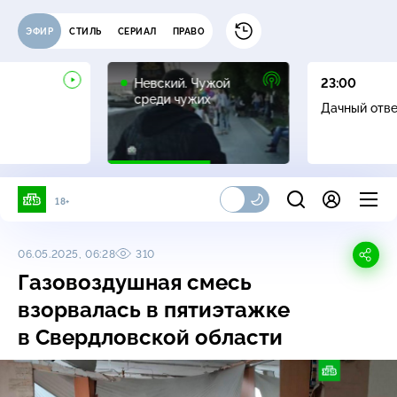
ЭФИР
СТИЛЬ
СЕРИАЛ
ПРАВО
16+
Невский. Чужой
23:00
среди чужих
Дачный отв
18+
06.05.2025, 06:28
310
Газовоздушная смесь
взорвалась в пятиэтажке
в Свердловской области