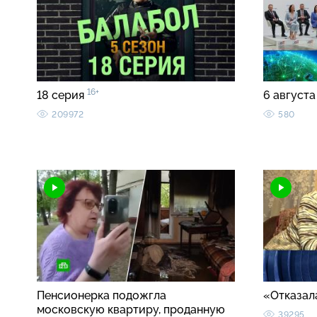
16+
18 серия
6 августа
209972
580
Пенсионерка подожгла
«Отказал
московскую квартиру, проданную
39295