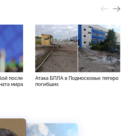
бой после
Атака БПЛА в Подмосковье: пятеро
П
ната мира
погибших
п