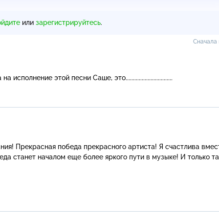
ойдите
или
зарегистрируйтесь
.
Сначала
полнение этой песни Саше, это................................
ия! Прекрасная победа прекрасного артиста! Я счастлива вмест
да станет началом еще более яркого пути в музыке! И только так