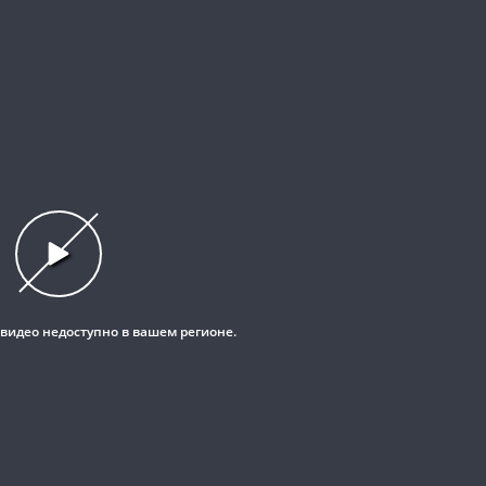
This
is
a
modal
window.
 видео недоступно в вашем регионе.