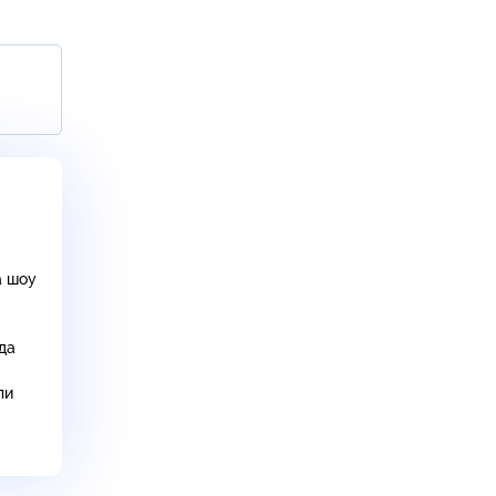
а шоу
да
ли