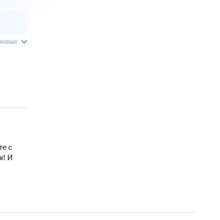
 новые
е с 
! И 