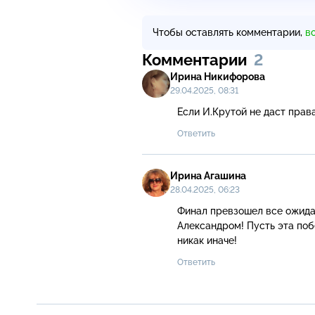
Чтобы оставлять комментарии,
в
Комментарии
2
Ирина Никифорова
29.04.2025, 08:31
Если И.Крутой не даст права на ис
Ответить
Ирина Агашина
28.04.2025, 06:23
Финал превзошел все ожидан
Александром! Пусть эта побе
никак иначе!
Ответить