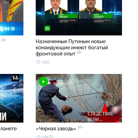
16+
0
Назначенные Путиным новые
командующие имеют богатый
16+
фронтовой опыт
1811
16+
планете
«Черная заводь»
89675