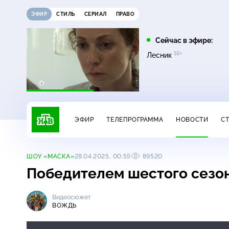
ЭФИР
СТИЛЬ
СЕРИАЛ
ПРАВО
21:15
21:30
Сейчас в эфире:
12+
16+
на
Сегодня
Неизвестная Россия
Лесник
ЭФИР
ТЕЛЕПРОГРАММА
НОВОСТИ
С
ШОУ «МАСКА»
28.04.2025, 00:55
89520
Победителем шестого сезо
Видеосюжет
ВОЖДЬ