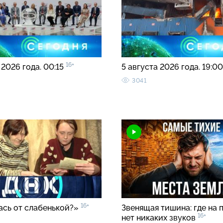
16+
 2026 года. 00:15
5 августа 2026 года. 19:0
3041
16+
ась от слабенькой?»
Звенящая тишина: где на 
16+
нет никаких звуков