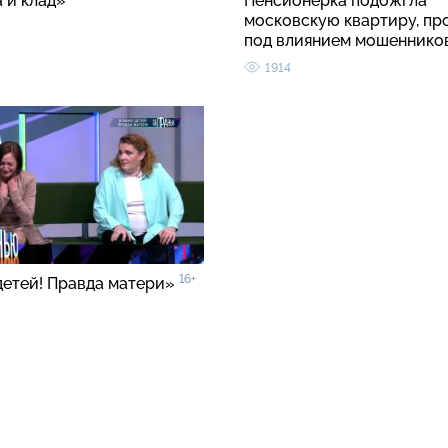
 и клад»
Пенсионерка подожгла
московскую квартиру, пр
под влиянием мошеннико
1914
16+
детей! Правда матери»