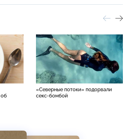
«Северные потоки» подорвали
Р
 об
секс-бомбой
з