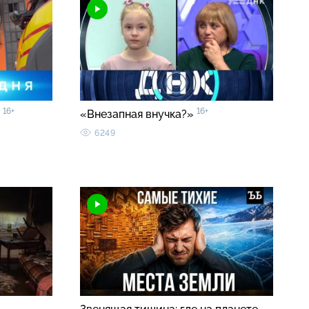
16+
16+
0
«Внезапная внучка?»
6249