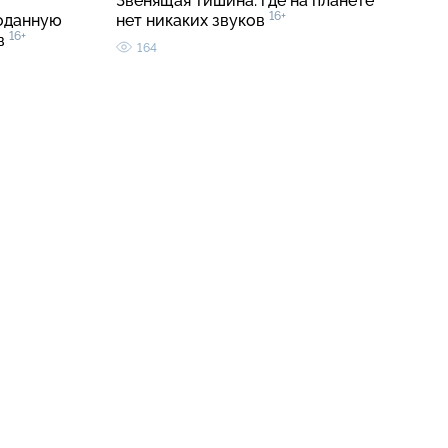
Звенящая тишина: где на планете
16+
оданную
нет никаких звуков
16+
в
164