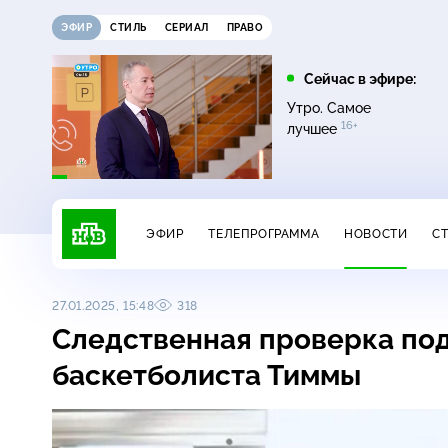
ЭФИР
СТИЛЬ
СЕРИАЛ
ПРАВО
21:30
22:00
Сейчас в эфире:
12+
16+
Неизвестная Россия
Неизвестная Россия
Утро. Самое
16+
лучшее
ЭФИР
ТЕЛЕПРОГРАММА
НОВОСТИ
С
27.01.2025, 15:48
318
Следственная проверка по
баскетболиста Тиммы