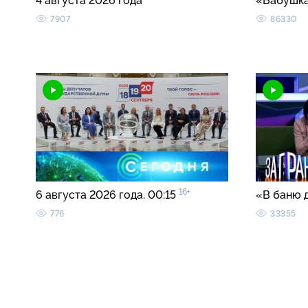
4 августа 2026 года
«Бабушка
7907
86330
16+
6 августа 2026 года. 00:15
«В баню 
776
33355