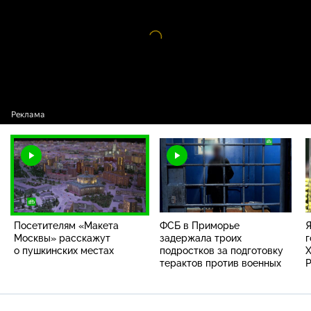
Видео
проигрыватель
загружается.
Посетителям «Макета
ФСБ в Приморье
Я
Москвы» расскажут
задержала троих
г
о пушкинских местах
подростков за подготовку
Х
терактов против военных