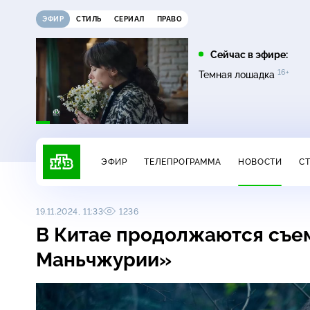
ЭФИР
СТИЛЬ
СЕРИАЛ
ПРАВО
16:00
17:00
Сейчас в эфире:
16+
на
Сегодня
Невский. Чужой среди
Темная лошадка
16+
чужих
ЭФИР
ТЕЛЕПРОГРАММА
НОВОСТИ
С
19.11.2024, 11:33
1236
В Китае продолжаются съе
Маньчжурии»