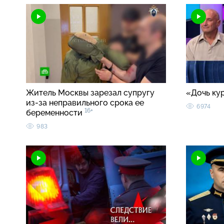
Житель Москвы зарезал супругу
«Дочь ку
из-за неправильного срока ее
6974
16+
беременности
983