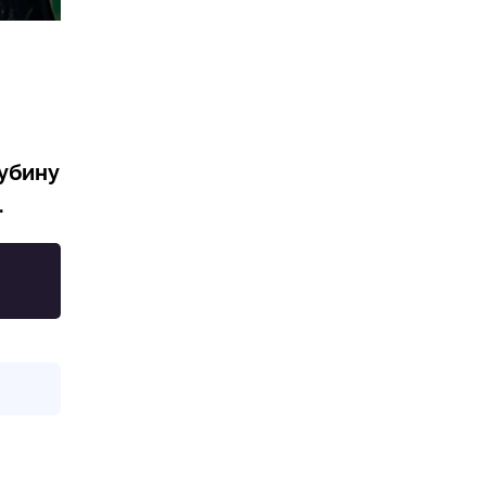
лубину
.