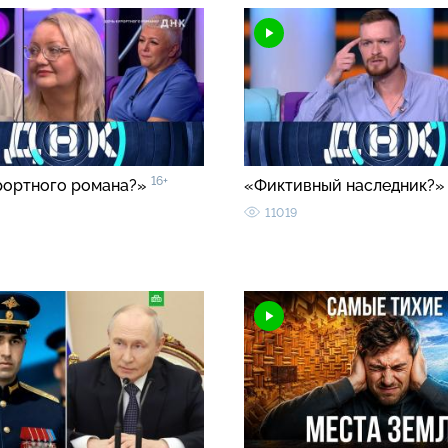
16+
рортного романа?»
«Фиктивный наследник?
11019