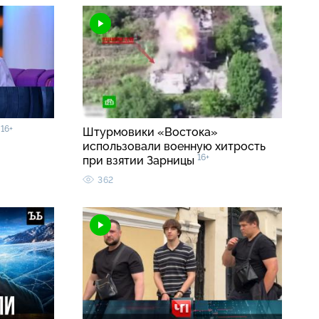
16+
»
Штурмовики «Востока»
использовали военную хитрость
16+
при взятии Зарницы
362