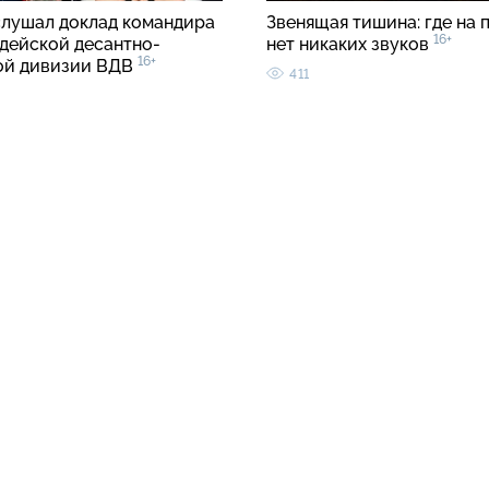
слушал доклад командира
Звенящая тишина: где на 
16+
рдейской десантно-
нет никаких звуков
16+
ой дивизии ВДВ
411