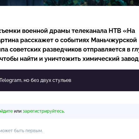
съемки военной драмы телеканала НТВ «На
артина расскажет о событиях Маньчжурской
ппа советских разведчиков отправляется в г
 чтобы найти и уничтожить химический завод
 Telegram, но без двух стульев
ойдите
или
зарегистрируйтесь
.
 может быть первым.