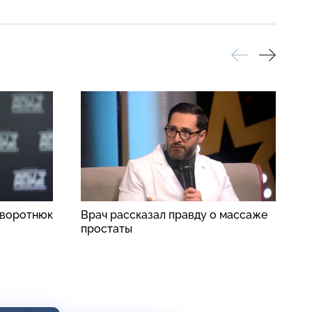
аворотнюк
Врач рассказал правду о массаже
С
простаты
с
б