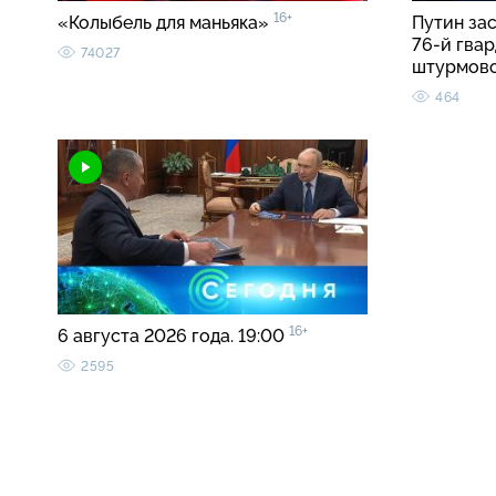
16+
«Колыбель для маньяка»
Путин за
76-й гва
74027
штурмов
464
16+
6 августа 2026 года. 19:00
2595