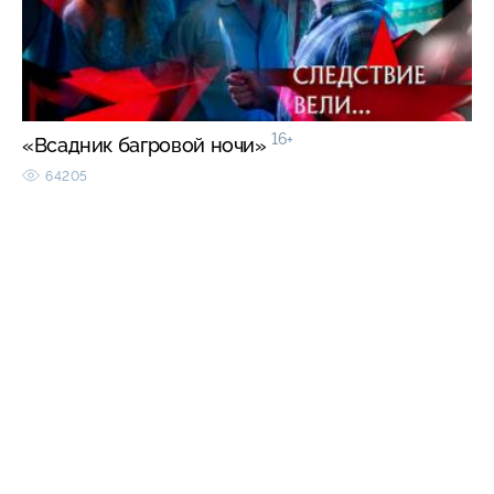
16+
«Всадник багровой ночи»
64205