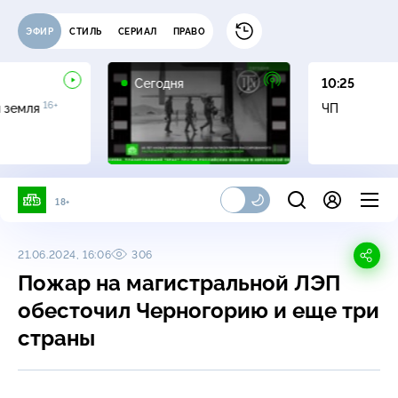
ЭФИР
СТИЛЬ
СЕРИАЛ
ПРАВО
Сегодня
10:25
16+
я земля
ЧП
18+
21.06.2024, 16:06
306
Пожар на магистральной ЛЭП
обесточил Черногорию и еще три
страны