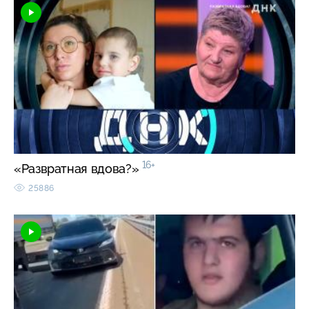
16+
«Развратная вдова?»
25886