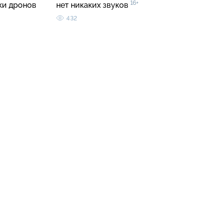
16+
ки дронов
нет никаких звуков
432