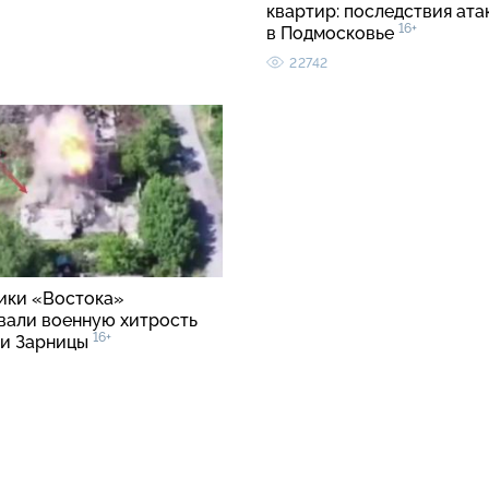
квартир: последствия ата
16+
в Подмосковье
22742
ки «Востока»
вали военную хитрость
16+
ии Зарницы