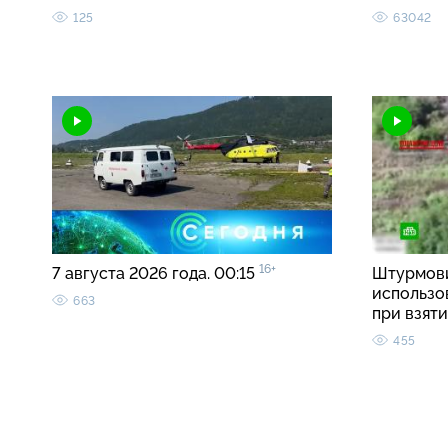
125
63042
16+
7 августа 2026 года. 00:15
Штурмови
использо
663
при взят
455