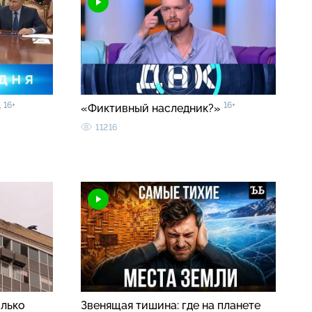
16+
16+
0
«Фиктивный наследник?»
11216
олько
Звенящая тишина: где на планете