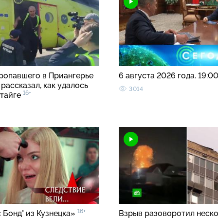
ропавшего в Приангерье
6 августа 2026 года. 19:0
рассказал, как удалось
3014
16+
 тайге
16+
 Бонд" из Кузнецка»
Взрыв разоворотил неск