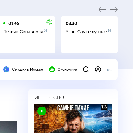
01:45
03:30
05
16+
16+
Лесник. Своя земля
Утро. Самое лучшее
Се
Сегодня в Москве
Экономика
18+
ИНТЕРЕСНО