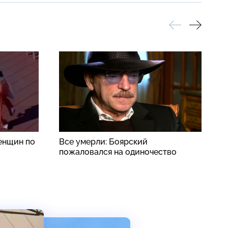
енщин по
Все умерли: Боярский
Н
пожаловался на одиночество
д