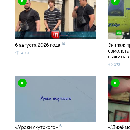
16+
6 августа 2026 года
Экипаж п
самолета 
4951
выжить в
373
6+
«Уроки якутского»
«"Джеймс