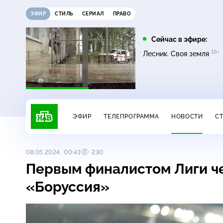
ЭФИР
СТИЛЬ
СЕРИАЛ
ПРАВО
17:00
21:15
Сейчас в эфире:
16+
Невский. Чужой среди
Сегодня
Лесник. Своя земля
16+
чужих
ЭФИР
ТЕЛЕПРОГРАММА
НОВОСТИ
С
08.05.2024, 00:41
230
Первым финалистом Лиги ч
«Боруссия»