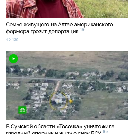
Семье живущего на Алтае американского
16+
фермера грозит депортация
139
В Сумской области «Тосочка» уничтожила
16+
взводный опорник и живую силу ВСУ