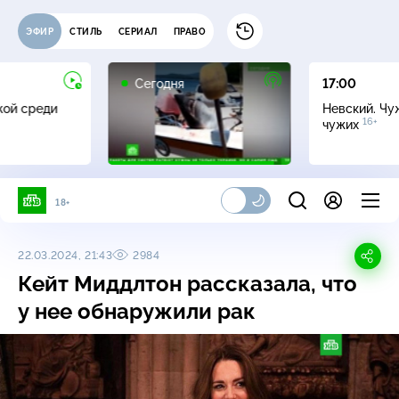
ЭФИР
СТИЛЬ
СЕРИАЛ
ПРАВО
Сегодня
17:00
жой среди
Невский. Чу
16+
чужих
18+
22.03.2024, 21:43
2984
Кейт Миддлтон рассказала, что
у нее обнаружили рак