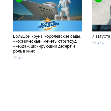
Большой круиз: королевские сады,
7 августа
«космическая» мечеть, стритфуд
4787
«кебда», шокирующий десерт и
16+
роль в кино
3782