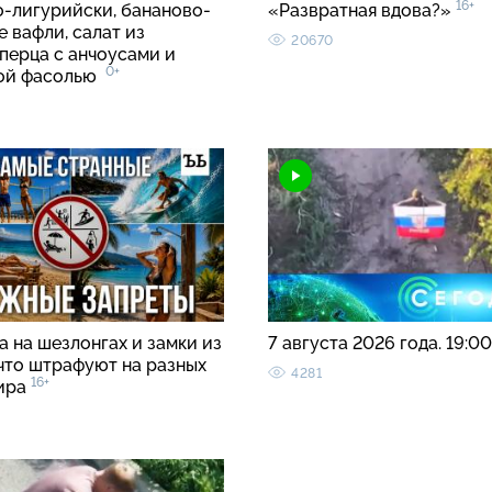
16+
о-лигурийски, бананово-
«Развратная вдова?»
 вафли, салат из
20670
перца с анчоусами и
0+
вой фасолью
 на шезлонгах и замки из
7 августа 2026 года. 19:0
 что штрафуют на разных
4281
16+
ира