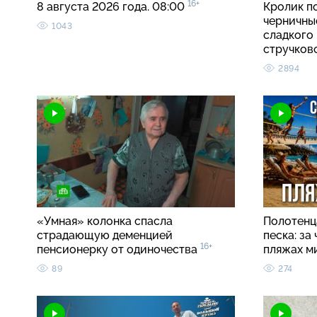
16+
8 августа 2026 года. 08:00
Кролик п
черничные
1043
сладкого 
стручко
2894
«Умная» колонка спасла
Полотенца
страдающую деменцией
песка: за
16+
пенсионерку от одиночества
пляжах м
89
274