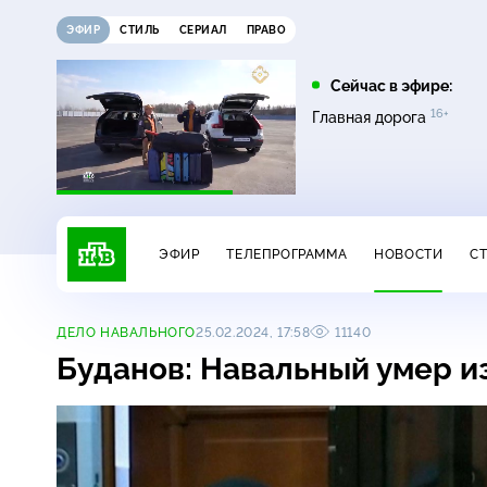
ЭФИР
СТИЛЬ
СЕРИАЛ
ПРАВО
05:20
05:25
Сейчас в эфире:
16+
16+
Пляж. Жаркий
Поедем, поедим!
Главная дорога
16+
сезон
ЭФИР
ТЕЛЕПРОГРАММА
НОВОСТИ
С
ДЕЛО НАВАЛЬНОГО
25.02.2024, 17:58
11140
Буданов: Навальный умер
и