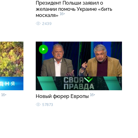
Президент Польши заявил о
желании помочь Украине «бить
16+
москаля»
2439
16+
16+
0
Новый фюрер Европы
57873