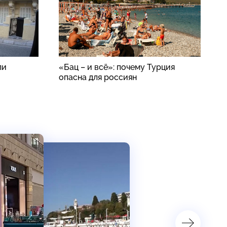
ли
«Бац – и всё»: почему Турция
К
опасна для россиян