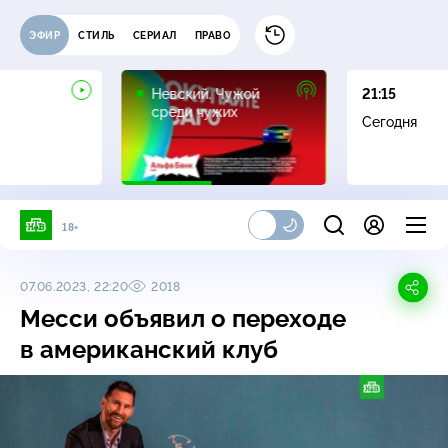
ЭФИР
СТИЛЬ
СЕРИАЛ
ПРАВО
16+
Невский. Чужой
21:15
среди чужих
Сегодня
18+
07.06.2023, 22:20
2018
Месси объявил о переходе
в американский клуб