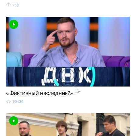
750
16+
«Фиктивный наследник?»
10436