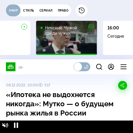
ЭФИР
СТИЛЬ
СЕРИАЛ
ПРАВО
16+
Невский. Чужой
16:00
среди чужих
Сегодня
18+
08.12.2022, 10:00
517
«Ипотека не выдохнется
никогда»: Мутко — о будущем
рынка жилья в России
Поздняков / Полные версии интервью /
16+