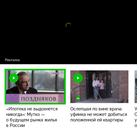
Виталий Мутко
Видео
проигрыватель
загружается.
«Ипотека не выдохнется
Ослепшая по вине врача
У
никогда»: Мутко —
уфимка не может добиться
С
о будущем рынка жилья
положенной ей квартиры
у
в России