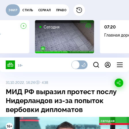
ЭФИР
СТИЛЬ
СЕРИАЛ
ПРАВО
Сегодня
07:20
+
Главная дор
18+
31.10.2022, 16:26
438
МИД РФ выразил протест послу
Нидерландов
из-за
попыток
вербовки дипломатов
16+