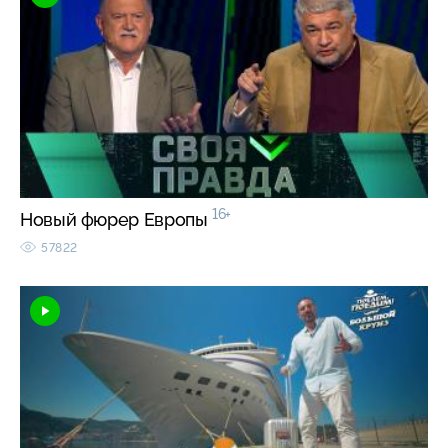
16+
Новый фюрер Европы
57822