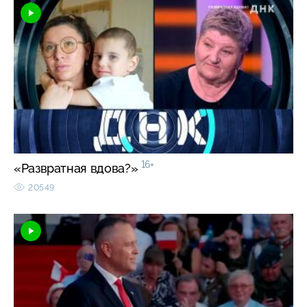
16+
«Развратная вдова?»
20549