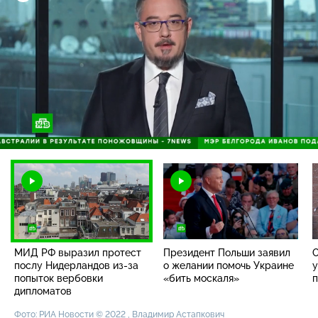
Загрузка
:
91.30%
/
Наст
МИД РФ выразил протест
Президент Польши заявил
О
послу Нидерландов
из-за
о желании помочь Украине
у
попыток вербовки
«бить москаля»
п
дипломатов
Фото: РИА Новости © 2022 , Владимир Астапкович