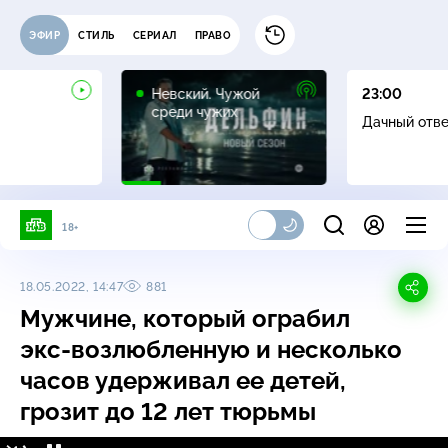
ЭФИР
СТИЛЬ
СЕРИАЛ
ПРАВО
16+
Невский. Чужой
23:00
среди чужих
Дачный отв
18+
18.05.2022, 14:47
881
Мужчине, который ограбил
экс-возлюбленную
и несколько
часов удерживал ее детей,
грозит до 12 лет тюрьмы